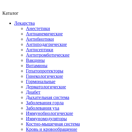
Каталог
Лекарства
Анестетики
Антианемические
Антибиотики
Антиподагрические
Антисептики
Антитромботические
Вакцины
Витамины
Гепатопротекторы
Гинекологические
Гормональные
Дерматологические
Диабет
Дыхательная система
Заболевания горла
Заболевания уха
Иммунобиологические
Иммуномодуляторы
Костно-мышечная система
Кровь и кровообращение