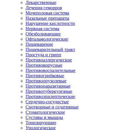
Лекарственные
Лечения геморроя
Мочеполовая система
Назальные препараты
Нарушение кислотности
Нервная система
Обезболивающие
Офтальмологические
Пищеварение
Пищеварительный тракт
Простуда и грипп
Противоаллергические
Противовирусные
Противовоспалительные
Противогрибковые
Противоопухолевые
Противопаразитарные
Противотуберкулезные
Противоэпилептические
Сердечно-сосудистые
Снотворные и седативные
Стоматологические
Суставы и мышцы
Тонизирующие
Урологические