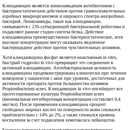
Клиндамицин является линкозамидным антибиотиком с
бактериостатическим действием против грамположительных
аэробных микроорганизмов и широкого спектра анаэробных
бактерий. Линкозамиды, такие как клиндамицин,
связываются с 23S-субъединицей бактериальной рибосомы и
подавляют ранние стадии синтеза белка. Действие
клиндамицина преимущественно бактериостатическое, хотя
высокие концентрации могут оказывать медленное
бактерицидное действие против чувствительных штаммов.
Хотя клиндамицина фосфат является неактивным in vitro,
быстрый гидролиз in vivo превращает это соединение в
активный клиндамицин. Антибактериальная активность
клиндамицина продемонстрирована клинически при лечении
комедонов у пациентов с акне при уровнях, достаточных для
активности препарата против большинства штаммов
Propionibacteium acnes. Клиндамицин in vivo ингибирует все
протестированные культуры Propionibacteium acnes
(минимальная ингибирующая концентрация составляет 0,4
мкг/мл). После применения клиндамицина процент
свободных жирных кислот на поверхности кожи снижался
приблизительно с 14% до 2%, а также снижался уровень
воспаления за счет подавления хемотаксиса лейкоцитов.
Бензоила пероксид оказывает мягкое кератолитическое