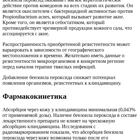
действие против комедонов на всех стадиях их развития. Он
является окислителем с бактерицидной активностью против
Propionibacteium acnes, который вызывает развитие акне.
Кроме того, он является себостатиком, который
противодействует чрезмерной продукции кожного сала, что
ассоциируется с акне.
Распространенность приобретенной резистентности может
варьировать в зависимости от географического
местоположения и времени. Желательно иметь данные о
резистентности микроорганизмов в конкретном регионе
перед началом терапии тяжелых инфекций.
Добавление бензоила пероксида снижает потенциал
появления организмов, резистентных к клиндамицину.
Фармакокинетика
Абсорбция через кожу у клиндамицина минимальная (0,043%
от применяемой дозы). Наличие бензоила пероксида в составе
лекарственного препарата не влияет на чрескожную
абсорбцию клиндамицина. Исследования с
радиомаркированием показали, что абсорбция бензоила
пероксида через кожу возможна только после его