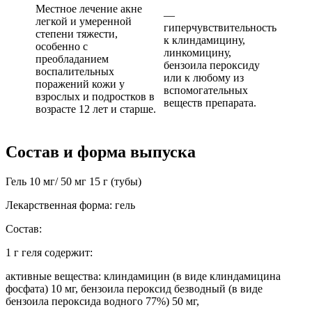
Местное лечение акне
—
легкой и умеренной
гиперчувствительность
степени тяжести,
к клиндамицину,
особенно с
линкомицину,
преобладанием
бензоила пероксиду
воспалительных
или к любому из
поражений кожи у
вспомогательных
взрослых и подростков в
веществ препарата.
возрасте 12 лет и старше.
Состав и форма выпуска
Гель 10 мг/ 50 мг 15 г (тубы)
Лекарственная форма: гель
Состав:
1 г геля содержит:
активные вещества: клиндамицин (в виде клиндамицина
фосфата) 10 мг, бензоила пероксид безводный (в виде
бензоила пероксида водного 77%) 50 мг,