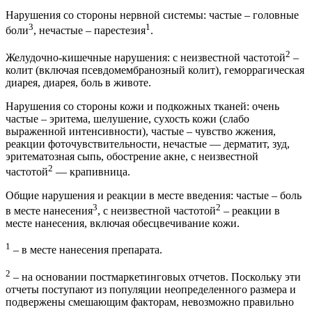
Нарушения со стороны нервной системы: частые – головные
3
1
боли
, нечастые – парестезия
.
2
Желудочно-кишечные нарушения: с неизвестной частотой
–
колит (включая псевдомембранозный колит), геморрагическая
диарея, диарея, боль в животе.
Нарушения со стороны кожи и подкожных тканей: очень
частые – эритема, шелушение, сухость кожи (слабо
выраженной интенсивности), частые – чувство жжения,
реакции фоточувствительности, нечастые — дерматит, зуд,
эритематозная сыпь, обострение акне, с неизвестной
2
частотой
— крапивница.
Общие нарушения и реакции в месте введения: частые – боль
3
2
в месте нанесения
, с неизвестной частотой
– реакции в
месте нанесения, включая обесцвечивание кожи.
1
– в месте нанесения препарата.
2
– на основании постмаркетинговых отчетов. Поскольку эти
отчеты поступают из популяции неопределенного размера и
подвержены смешающим факторам, невозможно правильно