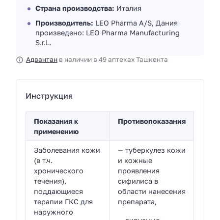
Страна производства:
Италия
Производитель:
LEO Pharma A/S, Дания
произведено: LEO Pharma Manufacturing
S.r.L.
Адвантан
в наличии в 49 аптеках Ташкента
Инструкция
Показания к
Противопоказания
применению
Заболевания кожи
— туберкулез кожи
(в т.ч.
и кожные
хронического
проявления
течения),
сифилиса в
поддающиеся
области нанесения
терапии ГКС для
препарата,
наружного