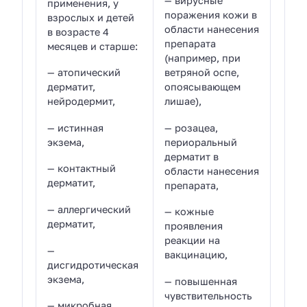
— вирусные
применения, у
поражения кожи в
взрослых и детей
области нанесения
в возрасте 4
препарата
месяцев и старше:
(например, при
— атопический
ветряной оспе,
дерматит,
опоясывающем
нейродермит,
лишае),
— истинная
— розацеа,
экзема,
периоральный
дерматит в
— контактный
области нанесения
дерматит,
препарата,
— аллергический
— кожные
дерматит,
проявления
реакции на
—
вакцинацию,
дисгидротическая
экзема,
— повышенная
чувствительность
— микробная