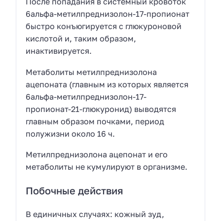
После попадания в системный кровоток
6альфа-метилпреднизолон-17-пропионат
быстро конъюгируется с глюкуроновой
кислотой и, таким образом,
инактивируется.
Метаболиты метилпреднизолона
ацепоната (главным из которых является
6альфа-метилпреднизолон-17-
пропионат-21-глюкуронид) выводятся
главным образом почками, период
полужизни около 16 ч.
Метилпреднизолона ацепонат и его
метаболиты не кумулируют в организме.
Побочные действия
В единичных случаях: кожный зуд,