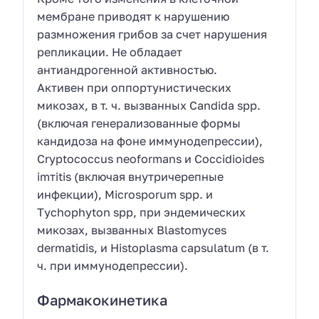
мембране приводят к нарушению
размножения грибов за счет нарушения
репликации. Не обладает
антиандрогенной активностью.
Активен при оппортунистических
микозах, в т. ч. вызванных Candida spp.
(включая генерализованные формы
кандидоза на фоне иммунодепрессии),
Сryptococcus neoformans и Соссіdioides
іmтitis (включая внутричерепные
инфекции), Місrоsporum spp. и
Тychophyton spp, при эндемических
микозах, вызванных Blastomyces
dermatidis, и Ніstoplasma capsulatum (в т.
ч. при иммунодепрессии).
Фармакокинетика