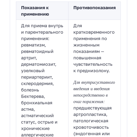
Показания к
Противопоказания
применению
Для приема внутрь
Для
и парентерального
кратковременного
применения:
применения по
ревматизм,
жизненным
ревматоидный
показаниям —
артрит,
повышенная
дерматомиозит,
чувствительность
узелковый
к преднизолону.
периартериит,
Для внутрисуставного
склеродермия,
введения и введения
болезнь
непосредственно в
Бехтерева,
очаг поражения:
бронхиальная
предшествующая
астма,
артропластика,
астматический
патологическая
статус, острые и
кровоточивость
хронические
(эндогенная или
аллергические