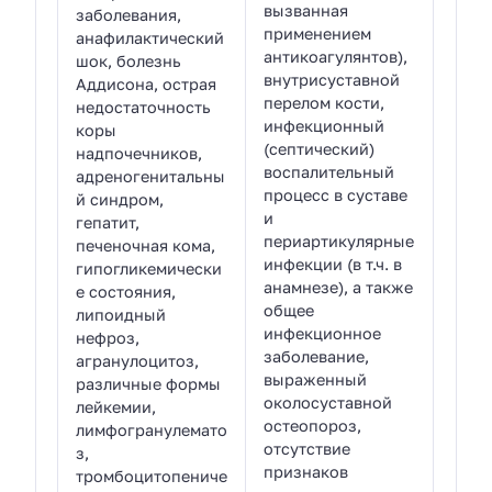
вызванная
заболевания,
применением
анафилактический
антикоагулянтов),
шок, болезнь
внутрисуставной
Аддисона, острая
перелом кости,
недостаточность
инфекционный
коры
(септический)
надпочечников,
воспалительный
адреногенитальны
процесс в суставе
й синдром,
и
гепатит,
периартикулярные
печеночная кома,
инфекции (в т.ч. в
гипогликемически
анамнезе), а также
е состояния,
общее
липоидный
инфекционное
нефроз,
заболевание,
агранулоцитоз,
выраженный
различные формы
околосуставной
лейкемии,
остеопороз,
лимфогранулемато
отсутствие
з,
признаков
тромбоцитопениче