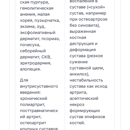
воспаления в
ская пурпура,
суставе («сухой»
гемолитическая
сустав, например
анемия, малая
при остеоартрозе
хорея, пузырчатка,
без синовита),
экзема, зуд,
выраженная
эксфолиативный
костная
дерматит, псориаз,
деструкция и
почесуха,
деформация
себорейный
сустава (резкое
дерматит, СКВ,
сужение
эритродермия,
суставной щели,
алопеция.
анкилоз),
Для
нестабильность
внутрисуставного
сустава как исход
введения:
артрита,
хронический
асептический
полиартрит,
некроз
посттравматическ
формирующих
ий артрит,
сустав эпифизов
остеоартрит
костей.
крупных суставов,