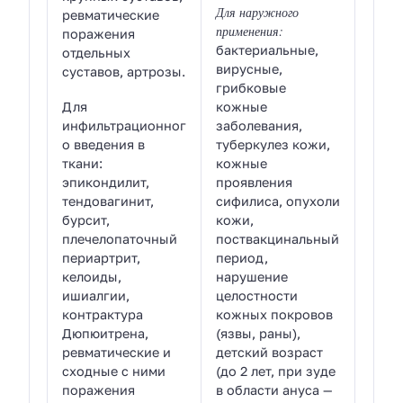
Для наружного
ревматические
применения:
поражения
бактериальные,
отдельных
вирусные,
суставов, артрозы.
грибковые
Для
кожные
инфильтрационног
заболевания,
о введения в
туберкулез кожи,
ткани:
кожные
эпикондилит,
проявления
тендовагинит,
сифилиса, опухоли
бурсит,
кожи,
плечелопаточный
поствакцинальный
периартрит,
период,
келоиды,
нарушение
ишиалгии,
целостности
контрактура
кожных покровов
Дюпюитрена,
(язвы, раны),
ревматические и
детский возраст
сходные с ними
(до 2 лет, при зуде
поражения
в области ануса —