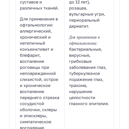
суставов и
до 12 лет),
различных тканей.
розацеа,
вульгарные угри,
Для применения в
периоральный
офтальмологии:
дерматит.
аллергический,
Для применения в
хронический и
офтальмологии:
нетипичный
конъюнктивит и
бактериальные,
блефарит,
вирусные,
воспаление
грибковые
роговицы при
заболевания глаз,
неповрежденной
туберкулезное
слизистой, острое
поражение глаз,
и хроническое
трахома,
воспаление
нарушение
переднего отрезка
целостности
сосудистой
глазного эпителия.
оболочки, склеры
и эписклеры,
симпатическое
воспаление