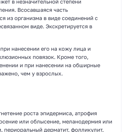
ет в незначительной степени
ления. Всосавшаяся часть
я из организма в виде соединений с
связанном виде. Экскретируется в
ри нанесении его на кожу лица и
клюзионных повязок. Кроме того,
менении и при нанесении на обширные
ражено, чем у взрослых.
угнетение роста эпидермиса, атрофия
лосение или облысение, меланодермия или
, периоральный дерматит, фолликулит,