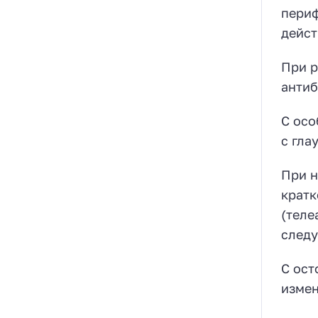
периф
дейст
При р
антиб
С осо
с гла
При н
кратк
(теле
следу
С ост
измен