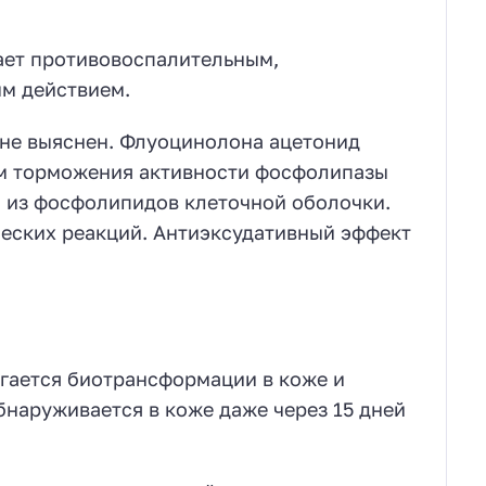
ает противовоспалительным,
м действием.
 не выяснен. Флуоцинолона ацетонид
ем торможения активности фосфолипазы
 из фосфолипидов клеточной оболочки.
еских реакций. Антиэксудативный эффект
ргается биотрансформации в коже и
бнаруживается в коже даже через 15 дней