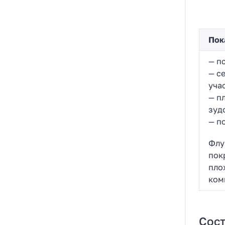
Пок
— п
— с
уча
— п
зуд
— п
Флу
пок
пло
ком
Сост