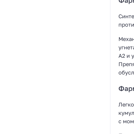
Фар
Синте
проти
Механ
угнет
А2 и 
Препя
обусл
Фар
Легко
кумул
с мом