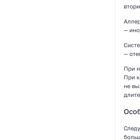
втори
Аллер
— ино
Систе
— оте
При н
При к
не вы
длите
Осо
Следу
больш