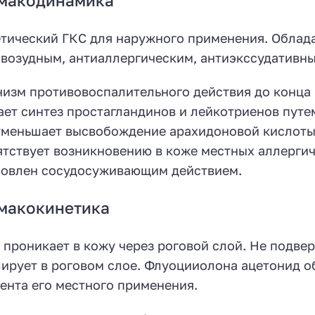
макодинамика
тический ГКС для наружного применения. Облад
возудным, антиаллергическим, антиэкссудативны
изм противовоспалительного действия до конца
ает синтез простагландинов и лейкотриенов пут
уменьшает высвобождение арахидоновой кислоты
тствует возникновению в коже местных аллергич
овлен сосудосуживающим действием.
макокинетика
 проникает в кожу через роговой слой. Не подве
ирует в роговом слое. Флуоцииолона ацетонид о
ента его местного применения.