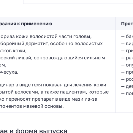
азания к применению
Прот
сориаз кожи волосистой части головы,
— ба
еборейный дерматит, особенно волосистых
— ви
стков кожи,
— гр
лоский лишай, сопровождающийся сильным
— ра
ом,
— оп
очесуха.
— пр
— ро
цинар в виде геля показан для лечения кожи
— де
рытой волосами, а также пациентам, которые
— по
хо переносят препарат в виде мази из-за
понентов мазевой основы.
ав и форма выпуска