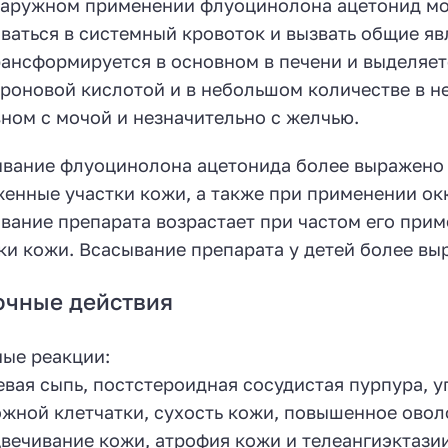
аружном применении флуоцинолона ацетонид мож
ваться в системный кровоток и вызвать общие яв
ансформируется в основном в печени и выделяетс
роновой кислотой и в небольшом количестве в не
ном с мочой и незначительно с желчью.
вание флуоцинолона ацетонида более выражено п
енные участки кожи, а также при применении ок
вание препарата возрастает при частом его при
ки кожи. Всасывание препарата у детей более вы
очные действия
ые реакции:
евая сыпь, постстероидная сосудистая пурпура, 
жной клетчатки, сухость кожи, повышенное ово
вечивание кожи, атрофия кожи и телеангиэктазии