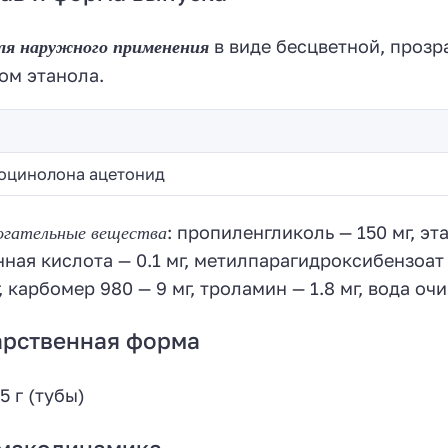
для наружного применения
в виде бесцветной, проз
ом этанола.
оцинолона ацетонид
огательные вещества
: пропиленгликоль — 150 мг, эта
ная кислота — 0.1 мг, метилпарагидроксибензоат 
г, карбомер 980 — 9 мг, троламин — 1.8 мг, вода очи
арственная форма
5 г (тубы)