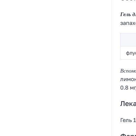
Гель 
запах
флу
Вспом
лимон
0.8 м
Лек
Гель 1