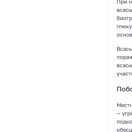
При н
всасы
биотр
глюку
основ
Всасы
пораж
всасы
участ
Поб
Местн
— угр
подко
обесц