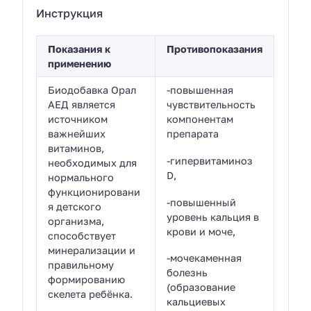
Инструкция
Показания к
Противопоказания
применению
Биодобавка Орал
-повышенная
АЕД является
чувствительность
источником
компонентам
важнейших
препарата
витаминов,
-гипервитаминоз
необходимых для
D,
нормального
функционировани
-повышенный
я детского
уровень кальция в
организма,
крови и моче,
способствует
минерализации и
-мочекаменная
правильному
болезнь
формированию
(образование
скелета ребёнка.
кальциевых