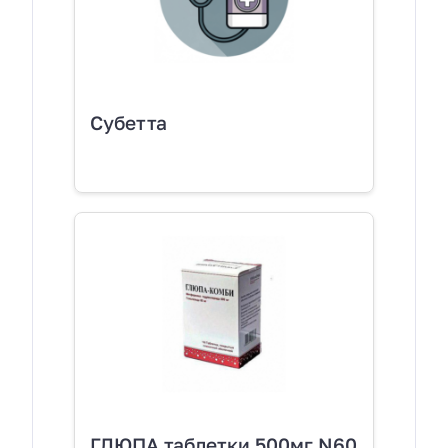
Субетта
ГЛЮПА таблетки 500мг N60