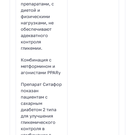
препаратами, с
диетой и
физическими
нагрузками, не
обеспечивают
адекватного
контроля
гликемии.
Комбинация с
метформином и
агонистами PPARγ
Препарат Ситафор
показан
пациентам с
сахарным
диабетом 2 типа
для улучшения
гликемического
контроля в
комбинации с