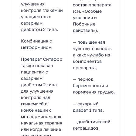
улучшения
состав препарата
контроля гликемии
(см. «Особые
у пациентов с
указания и
сахарным
Побочные
диабетом 2 типа.
действия»).
Комбинация с
— повышенная
метформином
чувствительность
к какому-либо из
Препарат Ситафор
компонентов
также показан
препарата,
пациентам с
сахарным
— период
диабетом 2 типа
беременности и
для улучшения
кормления грудью,
контроля над
гликемией в
— сахарный
комбинации с
диабет 1 типа,
метформином, как
— диабетический
начальная терапия
кетоацидоз,
или когда лечение
только одним