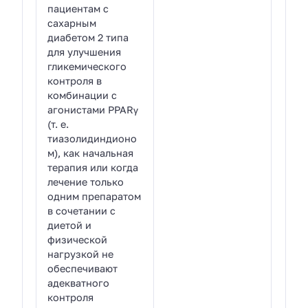
пациентам с
сахарным
диабетом 2 типа
для улучшения
гликемического
контроля в
комбинации с
агонистами PPARγ
(т. е.
тиазолидиндионо
м), как начальная
терапия или когда
лечение только
одним препаратом
в сочетании с
диетой и
физической
нагрузкой не
обеспечивают
адекватного
контроля