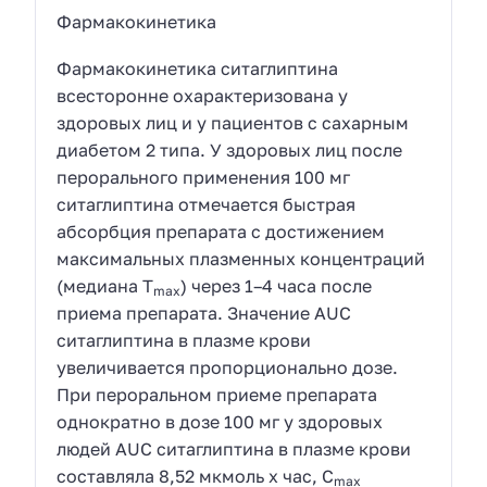
Фармакокинетика
Фармакокинетика ситаглиптина
всесторонне охарактеризована у
здоровых лиц и у пациентов с сахарным
диабетом 2 типа. У здоровых лиц после
перорального применения 100 мг
ситаглиптина отмечается быстрая
абсорбция препарата с достижением
максимальных плазменных концентраций
(медиана T
) через 1–4 часа после
max
приема препарата. Значение AUC
ситаглиптина в плазме крови
увеличивается пропорционально дозе.
При пероральном приеме препарата
однократно в дозе 100 мг у здоровых
людей AUC ситаглиптина в плазме крови
составляла 8,52 мкмоль х час, C
max