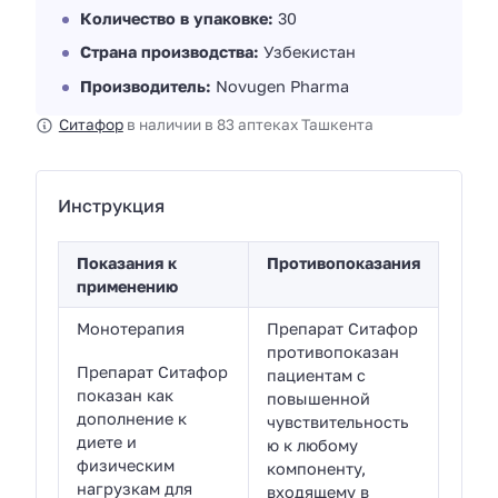
Количество в упаковке:
30
Страна производства:
Узбекистан
Производитель:
Novugen Pharma
Ситафор
в наличии в 83 аптеках Ташкента
Инструкция
Показания к
Противопоказания
применению
Монотерапия
Препарат Ситафор
противопоказан
Препарат Ситафор
пациентам с
показан как
повышенной
дополнение к
чувствительность
диете и
ю к любому
физическим
компоненту,
нагрузкам для
входящему в