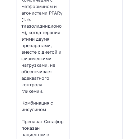
метформином и
агонистами PPARγ
(т. е.
тиазолидиндионо
м), когда терапия
этими двумя
препаратами,
вместе с диетой и
физическими
нагрузками, не
обеспечивает
адекватного
контроля
гликемии.
Комбинация с
инсулином
Препарат Ситафор
показан
пациентам с