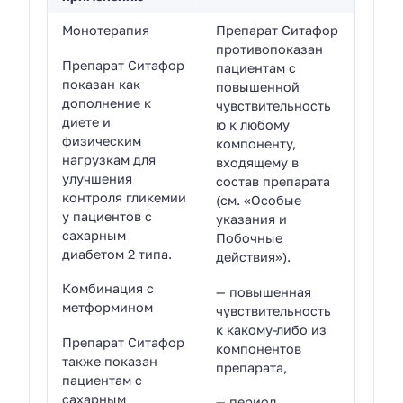
Монотерапия
Препарат Ситафор
противопоказан
Препарат Ситафор
пациентам с
показан как
повышенной
дополнение к
чувствительность
диете и
ю к любому
физическим
компоненту,
нагрузкам для
входящему в
улучшения
состав препарата
контроля гликемии
(см. «Особые
у пациентов с
указания и
сахарным
Побочные
диабетом 2 типа.
действия»).
Комбинация с
— повышенная
метформином
чувствительность
к какому-либо из
Препарат Ситафор
компонентов
также показан
препарата,
пациентам с
сахарным
— период