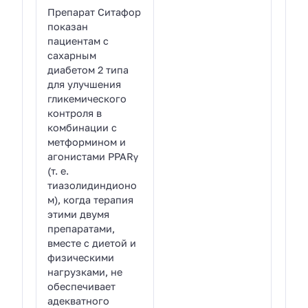
Препарат Ситафор
показан
пациентам с
сахарным
диабетом 2 типа
для улучшения
гликемического
контроля в
комбинации с
метформином и
агонистами PPARγ
(т. е.
тиазолидиндионо
м), когда терапия
этими двумя
препаратами,
вместе с диетой и
физическими
нагрузками, не
обеспечивает
адекватного