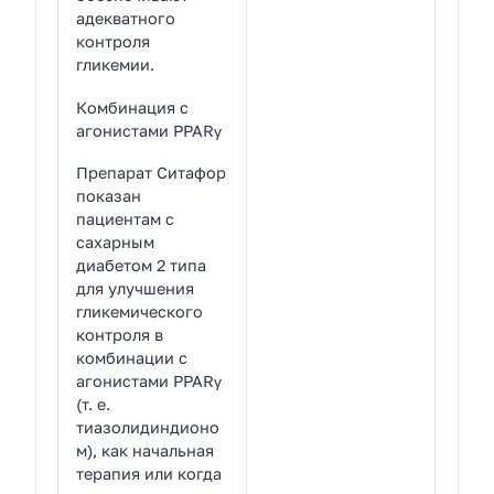
адекватного
контроля
гликемии.
Комбинация с
агонистами PPARγ
Препарат Ситафор
показан
пациентам с
сахарным
диабетом 2 типа
для улучшения
гликемического
контроля в
комбинации с
агонистами PPARγ
(т. е.
тиазолидиндионо
м), как начальная
терапия или когда