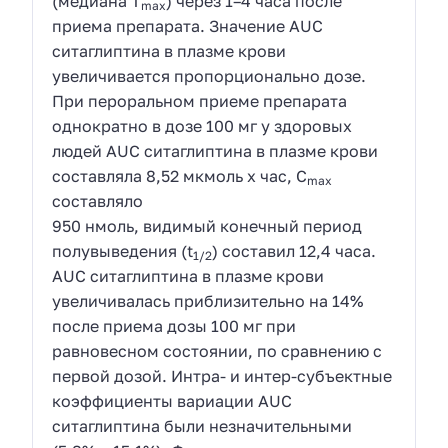
(медиана T
) через 1–4 часа после
max
приема препарата. Значение AUC
ситаглиптина в плазме крови
увеличивается пропорционально дозе.
При пероральном приеме препарата
однократно в дозе 100 мг у здоровых
людей AUC ситаглиптина в плазме крови
составляла 8,52 мкмоль х час, C
max
составляло
950 нмоль, видимый конечный период
полувыведения (t
) составил 12,4 часа.
1/2
AUC ситаглиптина в плазме крови
увеличивалась приблизительно на 14%
после приема дозы 100 мг при
равновесном состоянии, по сравнению с
первой дозой. Интра- и интер-субъектные
коэффициенты вариации AUC
ситаглиптина были незначительными