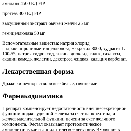
амилазы 4500 ЕД FIP
протеаз 300 ЕД FIP
высушенный экстракт бычьей желчи 25 мг
гемицеллюлаза 50 мг
Вспомогательные вещества: натрия хлорид,
гидроксипропилметилцеллюлоза, макрогол 8000, эудрагит L
100-55, натрия гидроксид, титана диоксид, тальк, сахароза,
акации камедь, желатин, декстроза жидкая, кальция карбонат.
Лекарственная форма
Драже кишечнорастворимые белые, глянцевые
Фармакодинамика
Препарат компенсирует недостаточность внешнесекреторной
функции поджелудочной железы за счет панкреатина, и
желчевыделительной функции печени за счет желчного
компонента. Фестал оказывает протеолитическое,
амилолитическое и липолитическое действие. Входящие в