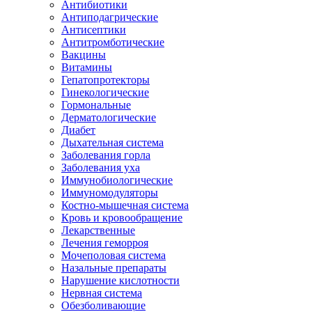
Антибиотики
Антиподагрические
Антисептики
Антитромботические
Вакцины
Витамины
Гепатопротекторы
Гинекологические
Гормональные
Дерматологические
Диабет
Дыхательная система
Заболевания горла
Заболевания уха
Иммунобиологические
Иммуномодуляторы
Костно-мышечная система
Кровь и кровообращение
Лекарственные
Лечения геморроя
Мочеполовая система
Назальные препараты
Нарушение кислотности
Нервная система
Обезболивающие