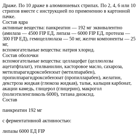
Драже. По 10 драже в алюминиевых стрипах. По 2, 4, 6 или 10
стрипов вместе с инструкцией по применению в картонной
пачке.
Состав ядра
активные вещества: панкреатин — 192 мг эквивалентно
(амилаза — 4500 FIP ЕД, липаза — 6000 FIP ЕД, протеаза —
300 FIP ЕД), гемицеллюлаза — 50 мг, желчи компоненты — 25
мг,
вспомогательные вещества: натрия хлорид.
Состав оболочки
вспомогательные вещества: целлацефат (целлюлозы
ацетатфталат), этилванилин, касторовое масло, сахароза,
метилпарагидроксибензоат (метилпарабен),
пропилпарагидроксибензоат (пропилларабен), желатин,
декстроза жидкая (глюкоза жидкая), тальк, кальция карбонат,
акации камедь, глицерол (глицерин), макрогол
(полиэтиленгликоль 6000), титана диоксид.
Состав
панкреатин 192 мг
с ферментативной активностью:
липазы 6000 ЕД FIP