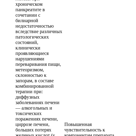
хроническом
панкреатите в
сочетании с
билиарной
недостаточностью
вследствие различных
патологических
состояний,
клинически
проявляющиеся
нарушениями
переваривания пищи,
метеоризмом,
склонностью к
запорам, в составе
комбинированной
терапии при:
диффузных
заболеваниях печени
— алкогольных и
токсических
поражениях печени,
циррозе печени,
Повышенная
больших потерях
чувствительность к
желчных кислот (у
компонентам препарата,