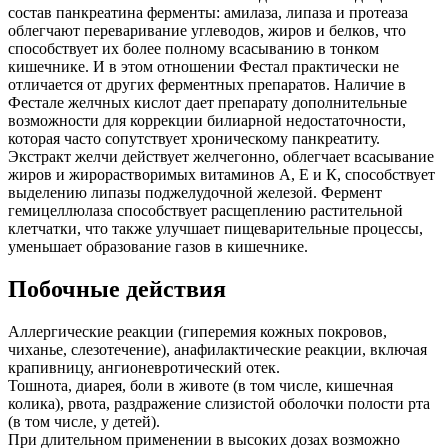
состав панкреатина ферменты: амилаза, липаза и протеаза
облегчают переваривание углеводов, жиров и белков, что
способствует их более полному всасыванию в тонком
кишечнике. И в этом отношении Фестал практически не
отличается от других ферментных препаратов. Наличие в
Фестале желчных кислот дает препарату дополнительные
возможности для коррекции билиарной недостаточности,
которая часто сопутствует хроническому панкреатиту.
Экстракт желчи действует желчегонно, облегчает всасывание
жиров и жирорастворимых витаминов А, Е и К, способствует
выделению липазы поджелудочной железой. Фермент
гемицеллюлаза способствует расщеплению растительной
клетчатки, что также улучшает пищеварительные процессы,
уменьшает образование газов в кишечнике.
Побочные действия
Аллергические реакции (гиперемия кожных покровов,
чиханье, слезотечение), анафилактические реакции, включая
крапивницу, ангионевротический отек.
Тошнота, диарея, боли в животе (в том числе, кишечная
колика), рвота, раздражение слизистой оболочки полости рта
(в том числе, у детей).
При длительном применении в высоких дозах возможно