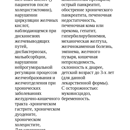
пациентов после
острый панкреатит,
холецистэктомии),
обострение хронического
нарушении
панкреатита, печеночная
циркуляции желчных
недостаточность,
кислот,
печеночная кома или
наблюдающемся при
прекома, гепатит,
дискинезиях
гипербилирубинемия,
желчевыводящих
механическая желтуха,
путей,
желчнокаменная болезнь,
дисбактериозах,
эмпиема, желчного
мальабсорбции,
пузыря, кишечная
нарушении
непроходимость,
нейрогуморальной
склонность к диарее,
регуляции процессов
детский возраст до 3-х лет
желчеобразования и
(для данной
желчеотделения при
лекарственной формы).
хронических
С осторожностью:
заболеваниях
муковисцидоз,
желудочно-кишечного
беременность.
тракта -хроническом
гастрите, хроническом
дуодените,
хроническом
холецистите,
Для улучшения