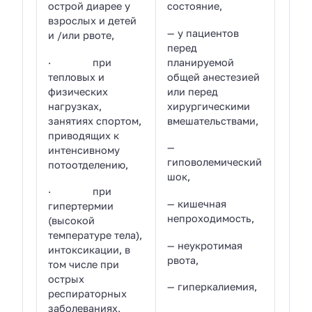
острой диарее у
состояние,
взрослых и детей
— у пациентов
и /или рвоте,
перед
· при
планируемой
тепловых и
общей анестезией
физических
или перед
нагрузках,
хирургическими
занятиях спортом,
вмешательствами,
приводящих к
—
интенсивному
гиповолемический
потоотделению,
шок,
· при
— кишечная
гипертермии
непроходимость,
(высокой
температуре тела),
— неукротимая
интоксикации, в
рвота,
том числе при
острых
— гиперкалиемия,
респираторных
заболеваниях,