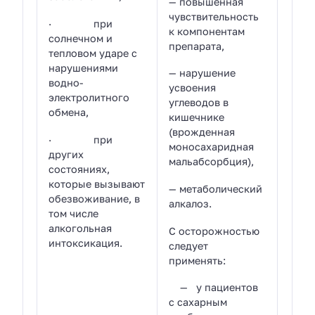
— повышенная
чувствительность
· при
к компонентам
солнечном и
препарата,
тепловом ударе с
нарушениями
— нарушение
водно-
усвоения
электролитного
углеводов в
обмена,
кишечнике
(врожденная
· при
моносахаридная
других
мальабсорбция),
состояниях,
которые вызывают
— метаболический
обезвоживание, в
алкалоз.
том числе
алкогольная
С осторожностью
интоксикация.
следует
применять:
— у пациентов
с сахарным