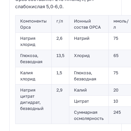
слабокислая 5,0-6,0.
Компоненты
г/л
Ионный
ммоль/
Орса
состав ОРСА
л
Натрия
2,6
Натрий
75
хлорид
Глюкоза,
13,5
Хлорид
65
безводная
Калия
1,5
Глюкоза,
75
хлорид
безводная
Натрия
2,9
Калий
20
цитрат
Цитрат
10
дигидрат,
безводный
Суммарная
245
осмолярность