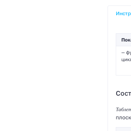
Инстр
Пок
— ф
цик
Сост
Табле
плоск