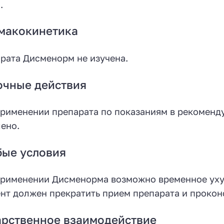
.
макокинетика
рата Дисменорм не изучена.
очные действия
рименении препарата по показаниям в рекоменду
ено.
бые условия
рименении Дисменорма возможно временное ухуд
нт должен прекратить прием препарата и проконс
рственное взаимодействие