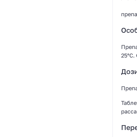
препа
Особ
Препа
25°С.
Доз
Препа
Табле
расса
Пер