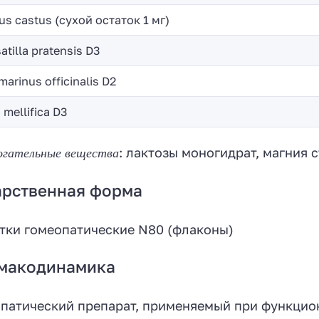
s castus (сухой остаток 1 мг)
atilla pratensis D3
arinus officinalis D2
 mellifica D3
огательные вещества
: лактозы моногидрат, магния 
арственная форма
тки гомеопатические N80 (флаконы)
макодинамика
патический препарат, применяемый при функцио