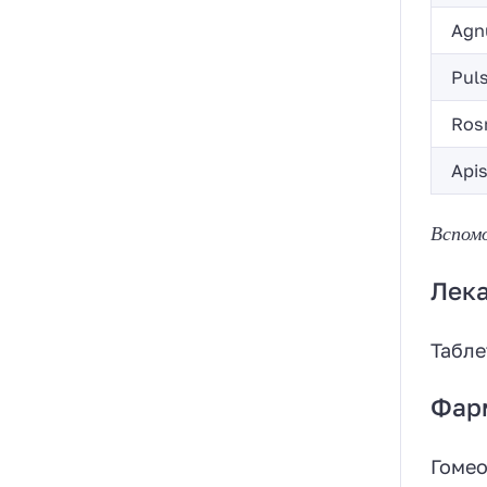
Agnu
Puls
Rosm
Apis
Вспом
Лек
Табле
Фар
Гомео