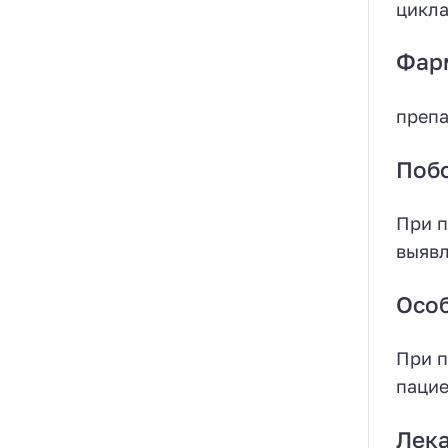
цикла
Фар
препа
Поб
При п
выявл
Осо
При п
пацие
Лека