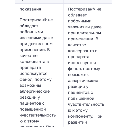
показания
Постеризан® не
обладает
Постеризан® не
побочными
обладает
явлениями даже
побочными
при длительном
явлениями даже
применении. В
при длительном
качестве
применении. В
консерванта в
качестве
препарата
консерванта в
используется
препарата
фенол, поэтому
используется
возможны
фенол, поэтому
аллергические
возможны
реакции у
аллергические
пациентов с
реакции у
повышенной
пациентов с
чувствительность
повышенной
ю к этому
чувствительность
компоненту. При
ю к этому
развитии
компоненту. При