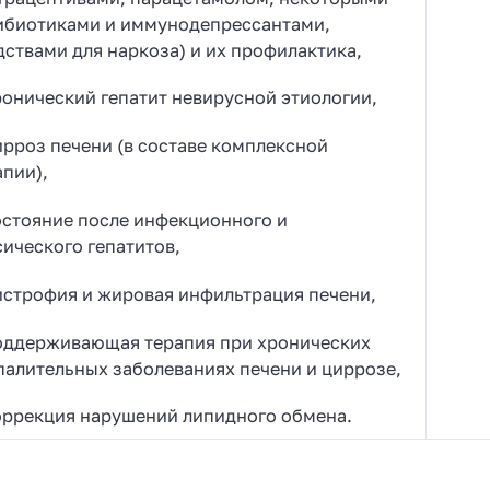
ибиотиками и иммунодепрессантами,
дствами для наркоза) и их профилактика,
ронический гепатит невирусной этиологии,
ирроз печени (в составе комплексной
апии),
остояние после инфекционного и
сического гепатитов,
истрофия и жировая инфильтрация печени,
оддерживающая терапия при хронических
палительных заболеваниях печени и циррозе,
оррекция нарушений липидного обмена.