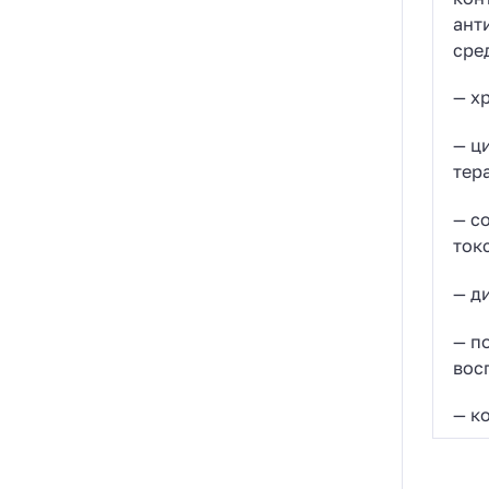
ант
сре
— х
— ц
тер
— с
ток
— д
— п
вос
— к