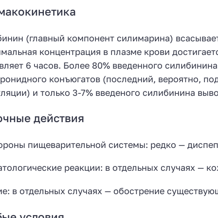
макокинетика
инин (главный компонент силимарина) всасывает
мальная концентрация в плазме крови достигается
вляет 6 часов. Более 80% введенного силибинина
ронидного конъюгатов (последний, вероятно, по
ляции) и только 3-7% введеного силибинина вывод
очные действия
ороны пищеварительной системы: редко — диспеп
тологические реакции: в отдельных случаях — к
е: в отдельных случаях — обострение существу
бые условия