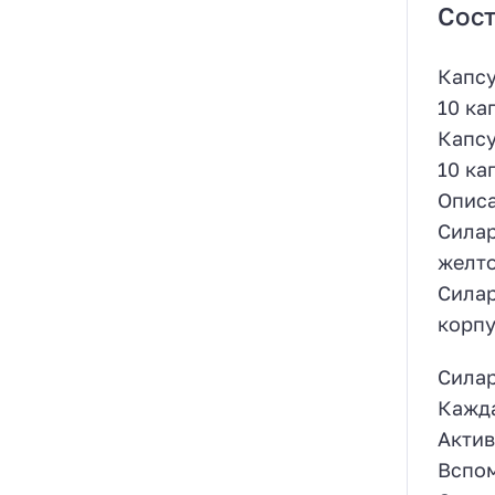
Сост
Капсу
10 ка
Капсу
10 ка
Описа
Силар
желто
Силар
корпу
Силар
Кажда
Актив
Вспом