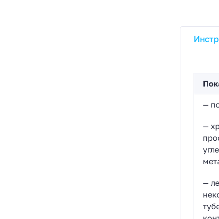
Инстр
Пок
— п
— х
про
угл
мет
— л
нек
туб
кон