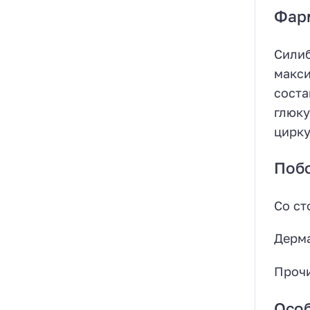
Фар
Силиб
макси
соста
глюку
цирку
Поб
Со ст
Дерма
Прочи
Осо