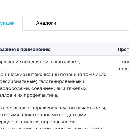
Аналоги
укция
азания к применению
Прот
оражение печени при алкоголизме,
— по
преп
ронические интоксикации печени (в том числе
фессиональные) галогенированными
еводородами, соединениями тяжелых
аллов и их профилактика,
екарственные поражения печени (в частности,
оторыми психотропными средствами,
еркулостатиками, пероральными
трацептивами, парацетамолом, некоторыми