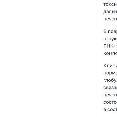
токси
дальн
печен
В пов
струк
РНК-п
компо
Клини
норма
глобу
связа
печен
состо
в сос