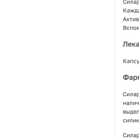
Силар
Кажда
Актив
Вспом
Лек
Капсу
Фар
Силар
налич
выдел
силик
Силар