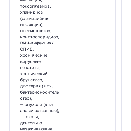
токсоплазмоз,
хламидиоз
(хламидийная
инфекция),
пневмоцистоз,
криптоспоридиоз,
ВИЧ-инфекция/
СПИД,
хронические
вирусные
гепатиты,
хронический
бруцеллез,
дифтерия (в т.ч.
бактерионоситель
ство),
— опухоли (в т.ч.
злокачественные),
— ожоги,
длительно
незаживающие