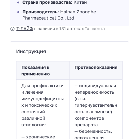
Страна производства:
Китай
Производитель:
Hainan Zhonghe
Pharmaceutical Co., Ltd
Т-ЛАЙФ
в наличии в 131 аптеках Ташкента
Инструкция
Показания к
Противопоказания
применению
Для профилактики
— индивидуальная
и лечения
непереносимость
иммунодефицитны
(в т.ч.
х и токсических
гиперчувствительн
состояний
ость в анамнезе)
различной
компонентов
этиологии:
препарата
— беременность,
— хронические
осложненная