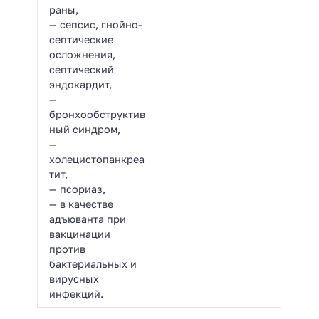
раны,
— сепсис, гнойно-
септические
осложнения,
септический
эндокардит,
—
бронхообструктив
ный синдром,
—
холецистопанкреа
тит,
— псориаз,
— в качестве
адъюванта при
вакцинации
против
бактериальных и
вирусных
инфекций.