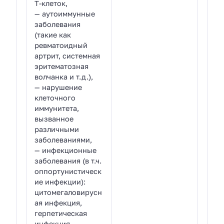
Т-клеток,
— аутоиммунные
заболевания
(такие как
ревматоидный
артрит, системная
эритематозная
волчанка и т.д.),
— нарушение
клеточного
иммунитета,
вызванное
различными
заболеваниями,
— инфекционные
заболевания (в т.ч.
оппортунистическ
ие инфекции):
цитомегаловирусн
ая инфекция,
герпетическая
инфекция,