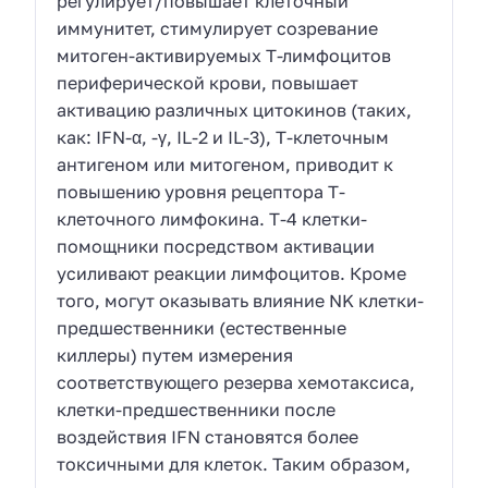
регулирует/повышает клеточный
иммунитет, стимулирует созревание
митоген-активируемых Т-лимфоцитов
периферической крови, повышает
активацию различных цитокинов (таких,
как: IFN-α, -γ, IL-2 и IL-3), Т-клеточным
антигеном или митогеном, приводит к
повышению уровня рецептора Т-
клеточного лимфокина. Т-4 клетки-
помощники посредством активации
усиливают реакции лимфоцитов. Кроме
того, могут оказывать влияние NK клетки-
предшественники (естественные
киллеры) путем измерения
соответствующего резерва хемотаксиса,
клетки-предшественники после
воздействия IFN становятся более
токсичными для клеток. Таким образом,