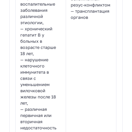
воспалительные
резус-конфликтом
заболевания
— трансплантация
различной
органов
этиологии,
— хронический
гепатит В у
больных в
возрасте старше
18 лет,
— нарушение
клеточного
иммунитета в
связи с
уменьшением
вилочковой
железы после 18
лет,
— различная
первичная или
вторичная
недостаточность