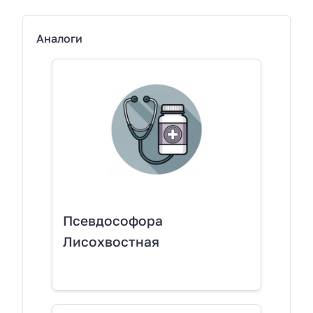
Аналоги
Псевдософора
Лисохвостная