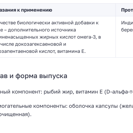
азания к применению
Прот
ачестве биологически активной добавки к
Инди
е – дополнительного источника
бере
иненасыщенных жирных кислот омега-3, в
 числе докозагексаеновой и
озапентаеновой кислот, витамина Е.
ав и форма выпуска
ный компонент: рыбий жир, витамин Е (D-альфа-т
огательные компоненты: оболочка капсулы (жела
очищенная).