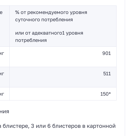
е
% от рекомендуемого уровня
суточного потребления
или от адекватного1 уровня
потребления
мг
901
мг
511
мг
150*
ния
в блистере, 3 или 6 блистеров в картонной