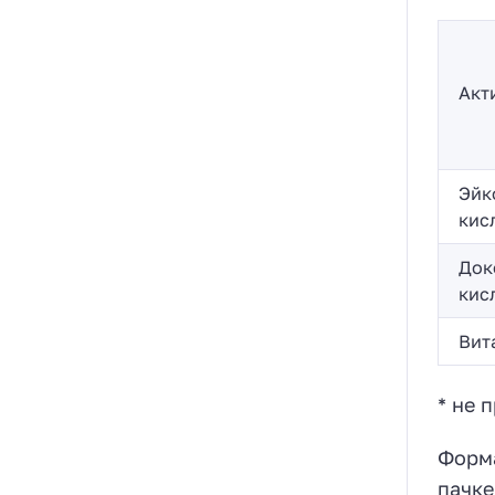
Акт
Эйк
кис
Док
кис
Вит
* не 
Форма
пачке