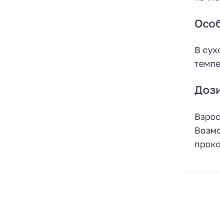
Особ
В сух
темпе
Доз
Взрос
Возмо
проко