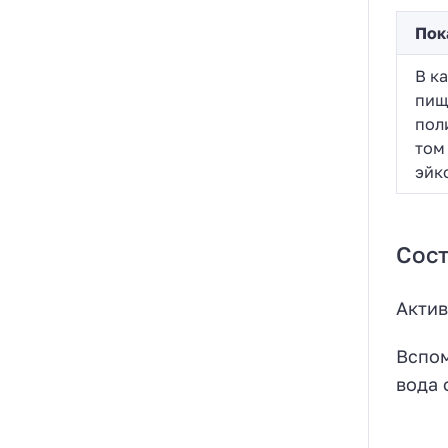
Пок
В к
пищ
пол
том
эйк
Сост
Актив
Вспом
вода 