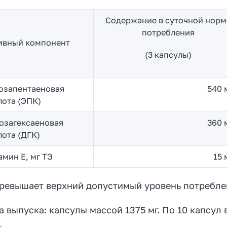
Содержание в суточной норм
потребления
ивный компонент
(3 капсулы)
озапентаеновая
540 
лота (ЭПК)
озагексаеновая
360 
лота (ДГК)
амин E, мг ТЭ
15 
превышает верхний допустимый уровень потребле
 выпуска: капсулы массой 1375 мг. По 10 капсул 
.