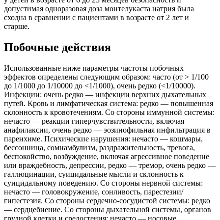
допустимая одноразовая доза монтелукаста натрия была
сходна в сравнении с пациентами в возрасте от 2 лет и
старше.
Побочные действия
Использованные ниже параметры частоты побочных
эффектов определены следующим образом: часто (от > 1/100
до 1/1000 до 1/10000 до <1/1000), очень редко (<1/10000).
Инфекции: очень редко — инфекции верхних дыхательных
путей. Кровь и лимфатическая система: редко — повышенная
склонность к кровотечениям. Со стороны иммунной системы:
нечасто — реакции гиперчувствительности, включая
анафилаксии, очень редко — эозинофильная инфильтрация в
паренхиме. Психические нарушения: нечасто — кошмары,
бессонница, сомнамбулизм, раздражительность, тревога,
беспокойство, возбуждение, включая агрессивное поведение
или враждебность, депрессии, редко — тремор, очень редко —
галлюцинации, суицидальные мысли и склонность к
суицидальному поведению. Со стороны нервной системы:
нечасто — головокружение, сонливость, парестезии/
гипестезия. Со стороны сердечно-сосудистой системы: редко
— сердцебиение. Со стороны дыхательной системы, органов
грудной клетки и средостения: нечасто — носовые