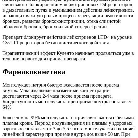
связывают с блокированием лейкотриеновых D4-рецепторов
в дыхательных путях и уменьшением действия лейкотриенов,
играющих важную роль в процессах регуляции реактивности
бронхов, развитая бронхоконстрикции, отека слизистой
оболочки бронхов, бронхиальной гиперсекреции.
Препарат блокирует действие лейкотриенов LTD4 на уровне
CysLT1 рецепторов без агонистического действия.
Терапевтический эффект Куленто начинает проявляться уже в
течение первого дня приема препарата.
Фармакокинетика
Монтелукаст натрия быстро всасывается после приема
внутрь. Максимальные плазменные концентрации
достигаются через 2-4 часа после приема препарата.
Биодоступность монтелукаста при приеме внутрь составляет
64%.
Более чем на 99% монтелукаста натрия связывается с белками
плазмы крови. Период полувыведения из плазмы у здоровых
взрослых составляет от 3 до 5,5 часов. монтелукаста сохраняет
линейный характер при приеме внутрь доз выше 50 мг. При