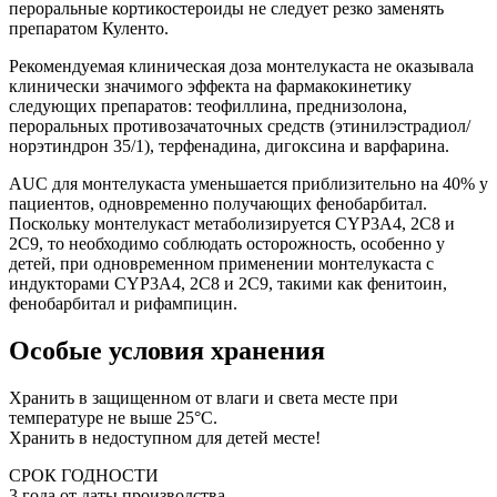
пероральные кортикостероиды не следует резко заменять
препаратом Куленто.
Рекомендуемая клиническая доза монтелукаста не оказывала
клинически значимого эффекта на фармакокинетику
следующих препаратов: теофиллина, преднизолона,
пероральных противозачаточных средств (этинилэстрадиол/
норэтиндрон 35/1), терфенадина, дигоксина и варфарина.
AUC для монтелукаста уменьшается приблизительно на 40% у
пациентов, одновременно получающих фенобарбитал.
Поскольку монтелукаст метаболизируется CYP3A4, 2С8 и
2С9, то необходимо соблюдать осторожность, особенно у
детей, при одновременном применении монтелукаста с
индукторами CYP3A4, 2С8 и 2С9, такими как фенитоин,
фенобарбитал и рифампицин.
Особые условия хранения
Хранить в защищенном от влаги и света месте при
температуре не выше 25°С.
Хранить в недоступном для детей месте!
СРОК ГОДНОСТИ
3 года от даты производства.