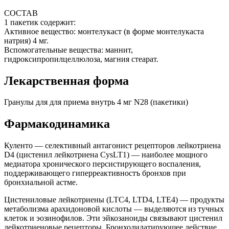
СОСТАВ
1 пакетик содержит:
Активное вещество: монтелукаст (в форме монтелукаста
натрия) 4 мг.
Вспомогательные вещества: маннит,
гидроксипропилцеллюлоза, магния стеарат.
Лекарственная форма
Гранулы для для приема внутрь 4 мг N28 (пакетики)
Фармакодинамика
Куленто — селективный антагонист рецепторов лейкотриена
D4 (цистенил лейкотриена CysLT1) — наиболее мощного
медиатора хронического персистирующего воспаления,
поддерживающего гиперреактивностъ бронхов при
бронхиальной астме.
Цистениловые лейкотриены (LTC4, LTD4, LTE4) — продукты
метаболизма арахидоновой кислоты — выделяются из тучных
клеток и эозинофилов. Эти эйкозаноиды связывают цистенил
лейкотриеновые рецепторы. Бронходилатирующее действие