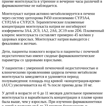
приеме монтелукаста в утренние и вечерние часы различий в
фармакокинетике не наблюдается.
Монтелукаст натрия активно метаболизируется в печени
через систему цитохрома Р450 изоэнзимами CYP3A4,
CYP2A6 и CYP2C9. Терапевтические плазменные
концентрации монтелукаста натрия не ингибируют
изоферменты ЗА4, 2С9, 1А2, 2А6, 2С19 или 2D6. Плазменный
клиренс монтелукаста составляет примерно 45 мл/мин у
здоровых взрослых. Монтелукаст натрия выводится с
фекалиями и желчью.
Дети, пациенты пожилого возраста и пациенты с почечной
недостаточностью имеют сходные фармакокинетические
параметры со здоровыми взрослыми.
У пациентов с умеренной печеночной недостаточностью и
клиническими проявлениями цирроза печени метаболизм
монтелукаста замедляется и удлиняется период
полувыведения: площадь под кривой «концентрация-время»
(AUC) увеличивается на 41 % после приема дозы 10 мг.
У детей в возрасте от 6 до 11 месяцев длительное применение
монтелукаста и вариабельность концентрации в плазме крови
была выше, чем у взрослых. При изучении фармакокинетики
у детей в возрасте от 6 до 23 месяцев безопасность и