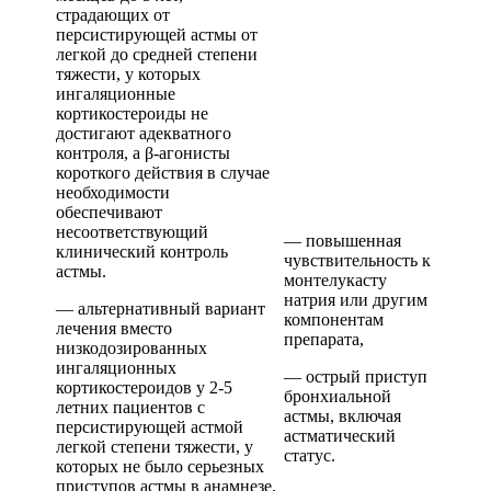
страдающих от
персистирующей астмы от
легкой до средней степени
тяжести, у которых
ингаляционные
кортикостероиды не
достигают адекватного
контроля, а β-агонисты
короткого действия в случае
необходимости
обеспечивают
несоответствующий
— повышенная
клинический контроль
чувствительность к
астмы.
монтелукасту
натрия или другим
— альтернативный вариант
компонентам
лечения вместо
препарата,
низкодозированных
ингаляционных
— острый приступ
кортикостероидов у 2-5
бронхиальной
летних пациентов с
астмы, включая
персистирующей астмой
астматический
легкой степени тяжести, у
статус.
которых не было серьезных
приступов астмы в анамнезе,