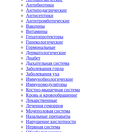
Антибиотики
Антиподагрические
Антисептики
Антитромботические
Вакцины
Витамины
Гепатопротекторы
Гинекологические
Гормональные
Дерматологические
Диабет
Дыхательная система
Заболевания горла
Заболевания уха
Иммунобиологические
Иммуномодуляторы
Костно-мышечная система
Кровь и кровообращение
Лекарственные
Лечения геморроя
Мочеполовая система
Назальные препараты
Нарушение кислотности
Нервная система