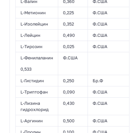
L-Валин
0,360
Ф.США
L-Метионин
0,225
Ф.США
L-Изолейцин
0,352
Ф.США
L-Лейцин
0,490
Ф.США
L-Тирозин
0,025
Ф.США
L-Фенилаланин
Ф.США
0,533
L-Гистидин
0,250
Бр.Ф
L-Триптофан
0,090
Ф.США
L-Лизина
0,430
Ф.США
гидрохлорид
L-Аргинин
0,500
Ф.США
L-Пролин
0,100
Ф.США