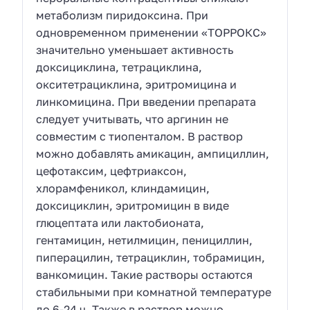
метаболизм пиридоксина. При
одновременном применении «ТОРРОКС»
значительно уменьшает активность
доксициклина, тетрациклина,
окситетрациклина, эритромицина и
линкомицина. При введении препарата
следует учитывать, что аргинин не
совместим с тиопенталом. В раствор
можно добавлять амикацин, ампициллин,
цефотаксим, цефтриаксон,
хлорамфеникол, клиндамицин,
доксициклин, эритромицин в виде
глюцептата или лактобионата,
гентамицин, нетилмицин, пенициллин,
пиперацилин, тетрациклин, тобрамицин,
ванкомицин. Такие растворы остаются
стабильными при комнатной температуре
до 6-24 ч. Также в раствор можно