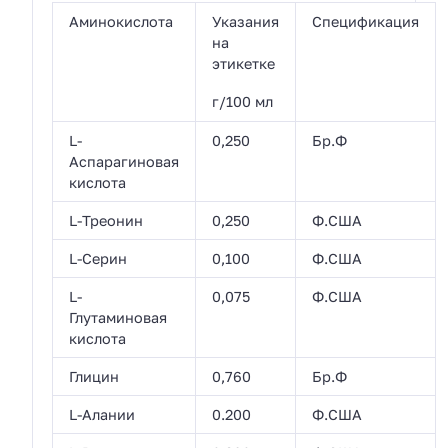
Аминокислота
Указания
Спецификация
на
этикетке
г/100 мл
L-
0,250
Бр.Ф
Аспарагиновая
кислота
L-Треонин
0,250
Ф.США
L-Серин
0,100
Ф.США
L-
0,075
Ф.США
Глутаминовая
кислота
Глицин
0,760
Бр.Ф
L-Алании
0.200
Ф.США