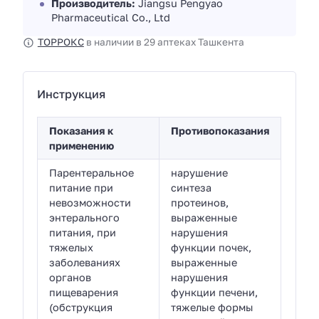
Производитель:
Jiangsu Pengyao
Pharmaceutical Co., Ltd
ТОРРОКС
в наличии в 29 аптеках Ташкента
Инструкция
Показания к
Противопоказания
применению
Парентеральное
нарушение
питание при
синтеза
невозможности
протеинов,
энтерального
выраженные
питания, при
нарушения
тяжелых
функции почек,
заболеваниях
выраженные
органов
нарушения
пищеварения
функции печени,
(обструкция
тяжелые формы