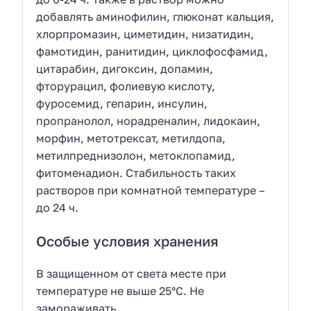
добавлять аминофилин, глюконат кальция,
хлорпромазин, циметидин, низатидин,
фамотидин, ранитидин, циклофосфамид,
цитарабин, дигоксин, допамин,
фторурацил, фолиевую кислоту,
фуросемид, гепарин, инсулин,
пропранолол, норадреналин, лидокаин,
морфин, метотрексат, метилдопа,
метилпреднизолон, метоклопамид,
фитоменадион. Стабильность таких
растворов при комнатной температуре –
до 24 ч.
Особые условия хранения
В защищенном от света месте при
температуре не выше 25°С. Не
замораживать.