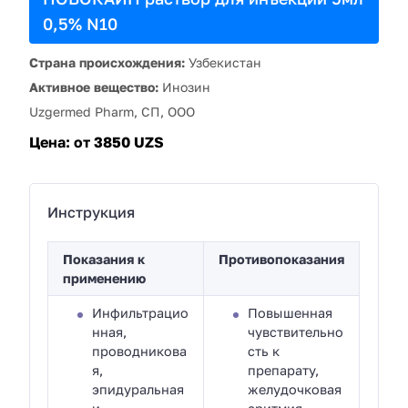
0,5% N10
Страна происхождения:
Узбекистан
Активное вещество:
Инозин
Uzgermed Pharm, СП, ООО
Цена:
от 3850 UZS
Инструкция
Показания к
Противопоказания
применению
Инфильтрацио
Повышенная
нная,
чувствительно
проводникова
сть к
я,
препарату,
эпидуральная
желудочковая