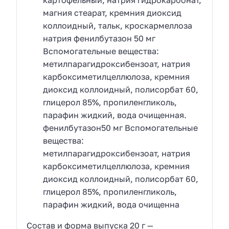
картофельный, натрия гидрокарбонат,
магния стеарат, кремния диоксид
коллоидный, тальк, кроскармеллоза
натрия фенилбутазон 50 мг
Вспомогательные вещества:
метилпарагидроксибензоат, натрия
карбоксиметилцеллюлоза, кремния
диоксид коллоидный, полисорбат 60,
глицерол 85%, пропиленгликоль,
парафин жидкий, вода очищенная.
фенилбутазон50 мг Вспомогательные
вещества:
метилпарагидроксибензоат, натрия
карбоксиметилцеллюлоза, кремния
диоксид коллоидный, полисорбат 60,
глицерол 85%, пропиленгликоль,
парафин жидкий, вода очищенна
Состав и форма выпуска 20 г —