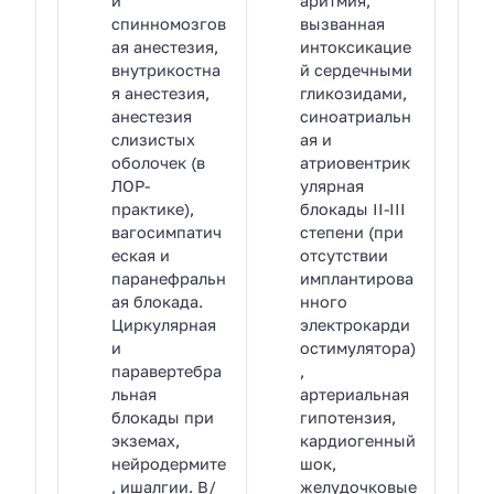
и
аритмия,
спинномозгов
вызванная
ая анестезия,
интоксикацие
внутрикостна
й сердечными
я анестезия,
гликозидами,
анестезия
синоатриальн
слизистых
ая и
оболочек (в
атриовентрик
ЛОР-
улярная
практике),
блокады II-III
вагосимпатич
степени (при
еская и
отсутствии
паранефральн
имплантирова
ая блокада.
нного
Циркулярная
электрокарди
и
остимулятора)
паравертебра
,
льная
артериальная
блокады при
гипотензия,
экземах,
кардиогенный
нейродермите
шок,
, ишалгии. В/
желудочковые