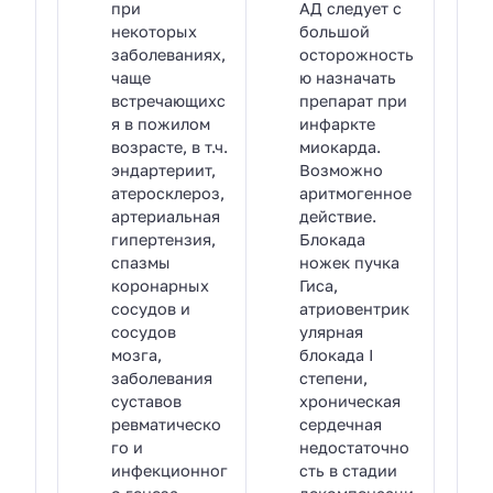
при
АД следует с
некоторых
большой
заболеваниях,
осторожность
чаще
ю назначать
встречающихс
препарат при
я в пожилом
инфаркте
возрасте, в т.ч.
миокарда.
эндартериит,
Возможно
атеросклероз,
аритмогенное
артериальная
действие.
гипертензия,
Блокада
спазмы
ножек пучка
коронарных
Гиса,
сосудов и
атриовентрик
сосудов
улярная
мозга,
блокада I
заболевания
степени,
суставов
хроническая
ревматическо
сердечная
го и
недостаточно
инфекционног
сть в стадии