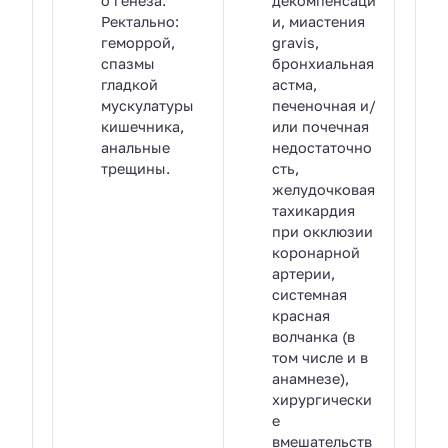
о генеза.
декомпенсаци
Ректально:
и, миастения
геморрой,
gravis,
спазмы
бронхиальная
гладкой
астма,
мускулатуры
печеночная и/
кишечника,
или почечная
анальные
недостаточно
трещины.
сть,
желудочковая
тахикардия
при окклюзии
коронарной
артерии,
системная
красная
волчанка (в
том числе и в
анамнезе),
хирургически
е
вмешательств