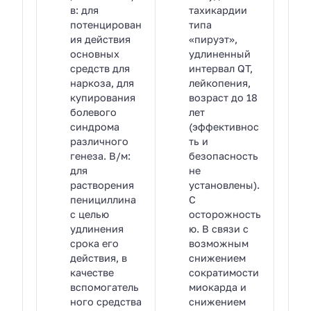
в: для
тахикардии
потенцирован
типа
ия действия
«пируэт»,
основных
удлиненный
средств для
интервал QT,
наркоза, для
лейкопения,
купирования
возраст до 18
болевого
лет
синдрома
(эффективнос
различного
ть и
генеза. В/м:
безопасность
для
не
растворения
установлены).
пенициллина
С
с целью
осторожность
удлинения
ю. В связи с
срока его
возможным
действия, в
снижением
качестве
сократимости
вспомогатель
миокарда и
ного средства
снижением