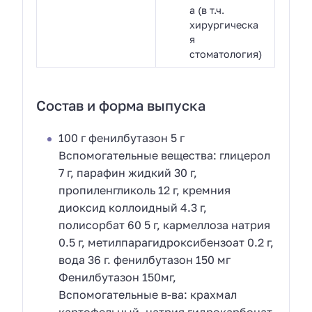
а (в т.ч.
хирургическа
я
стоматология)
Состав и форма выпуска
100 г фенилбутазон 5 г
Вспомогательные вещества: глицерол
7 г, парафин жидкий 30 г,
пропиленгликоль 12 г, кремния
диоксид коллоидный 4.3 г,
полисорбат 60 5 г, кармеллоза натрия
0.5 г, метилпарагидроксибензоат 0.2 г,
вода 36 г. фенилбутазон 150 мг
Фенилбутазон 150мг,
Вспомогательные в-ва: крахмал