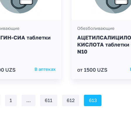
ливающие
Обезболивающие
ГИН-СИА таблетки
АЦЕТИЛСАЛИЦИЛ
КИСЛОТА таблетки 
N10
00 UZS
В аптеках
от 1500 UZS
1
…
611
612
613