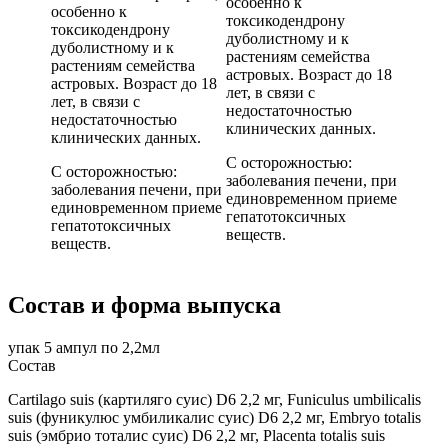
особенно к
особенно к
токсикодендрону
токсикодендрону
дуболистному и к
дуболистному и к
растениям семейства
растениям семейства
астровых. Возраст до 18
астровых. Возраст до 18
лет, в связи с
лет, в связи с
недостаточностью
недостаточностью
клинических данных.
клинических данных.
С осторожностью:
С осторожностью:
заболевания печени, при
заболевания печени, при
единовременном приеме
единовременном приеме
гепатотоксичных
гепатотоксичных
веществ.
веществ.
Состав и форма выпуска
упак 5 ампул по 2,2мл
Состав
Сartilago suis (картиляго суис) D6 2,2 мг, Funiculus umbilicalis
suis (фуникулюс умбиликалис суис) D6 2,2 мг, Embryo totalis
suis (эмбрио тоталис суис) D6 2,2 мг, Placenta totalis suis