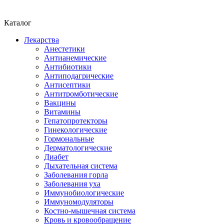
Каталог
Лекарства
Анестетики
Антианемические
Антибиотики
Антиподагрические
Антисептики
Антитромботические
Вакцины
Витамины
Гепатопротекторы
Гинекологические
Гормональные
Дерматологические
Диабет
Дыхательная система
Заболевания горла
Заболевания уха
Иммунобиологические
Иммуномодуляторы
Костно-мышечная система
Кровь и кровообращение