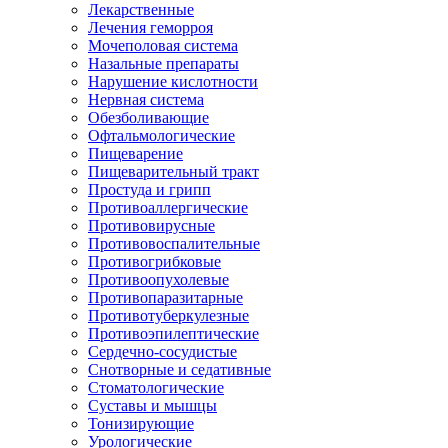
Лекарственные
Лечения геморроя
Мочеполовая система
Назальные препараты
Нарушение кислотности
Нервная система
Обезболивающие
Офтальмологические
Пищеварение
Пищеварительный тракт
Простуда и грипп
Противоаллергические
Противовирусные
Противовоспалительные
Противогрибковые
Противоопухолевые
Противопаразитарные
Противотуберкулезные
Противоэпилептические
Сердечно-сосудистые
Снотворные и седативные
Стоматологические
Суставы и мышцы
Тонизирующие
Урологические