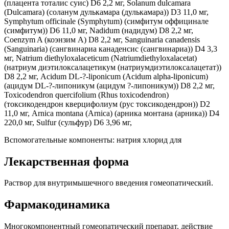
(плацента тоталис суис) D6 2,2 мг, Solanum dulcamara
(Dulcamara) (соланум дулькамара (дулькамара)) D3 11,0 мг,
Symphytum officinale (Symphytum) (симфитум оффицинале
(симфитум)) D6 11,0 мг, Nadidum (надидум) D8 2,2 мг,
Coenzym A (коэнзим А) D8 2,2 мг, Sanguinaria сanadensis
(Sanguinaria) (сангвинариа канаденсис (сангвинариа)) D4 3,3
мг, Natrium diethyloxalaceticum (Natriumdiethyloxalacetat)
(натриум диэтилоксалацетикум (натриумдиэтилоксалацетат))
D8 2,2 мг, Acidum DL-?-liponicum (Acidum alpha-liponicum)
(ацидум DL-?-липоникум (ацидум ?-липоникум)) D8 2,2 мг,
Toxicodendron quercifolium (Rhus toxicodendron)
(токсикодендрон кверцифолиум (рус токсикодендрон)) D2
11,0 мг, Arnica montana (Arnica) (арника монтана (арника)) D4
220,0 мг, Sulfur (сульфур) D6 3,96 мг,
Вспомогательные компоненты: натрия хлорид для
Лекарственная форма
Раствор для внутримышечного введения гомеопатический.
Фармакодинамика
Многокомпонентный гомеопатический препарат, действие