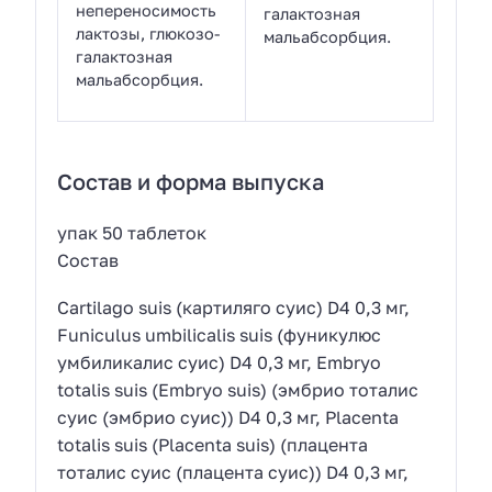
непереносимость
галактозная
лактозы, глюкозо-
мальабсорбция.
галактозная
мальабсорбция.
Состав и форма выпуска
упак 50 таблеток
Состав
Сartilago suis (картиляго суис) D4 0,3 мг,
Funiculus umbilicalis suis (фуникулюс
умбиликалис суис) D4 0,3 мг, Embryo
totalis suis (Embryo suis) (эмбрио тоталис
суис (эмбрио суис)) D4 0,3 мг, Placenta
totalis suis (Placenta suis) (плацента
тоталис суис (плацента суис)) D4 0,3 мг,