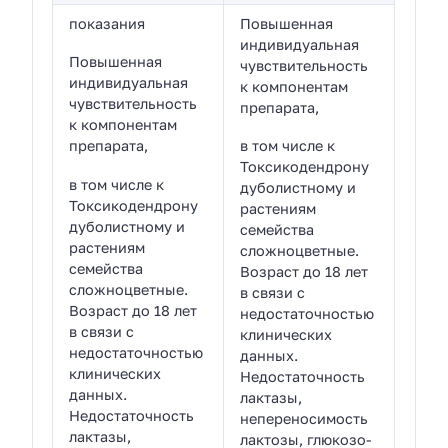
показания
Повышенная
индивидуальная
Повышенная
чувствительность
индивидуальная
к компонентам
чувствительность
препарата,
к компонентам
препарата,
в том числе к
Токсикодендрону
в том числе к
дуболистному и
Токсикодендрону
растениям
дуболистному и
семейства
растениям
сложноцветные.
семейства
Возраст до 18 лет
сложноцветные.
в связи с
Возраст до 18 лет
недостаточностью
в связи с
клинических
недостаточностью
данных.
клинических
Недостаточность
данных.
лактазы,
Недостаточность
непереносимость
лактазы,
лактозы, глюкозо-