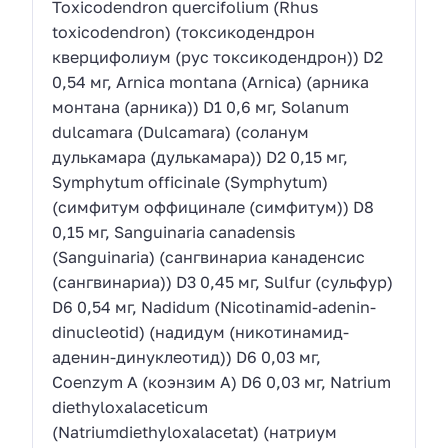
Toxicodendron quercifolium (Rhus
toxicodendron) (токсикодендрон
кверцифолиум (рус токсикодендрон)) D2
0,54 мг, Arnica montana (Arnica) (арника
монтана (арника)) D1 0,6 мг, Solanum
dulcamara (Dulcamara) (соланум
дулькамара (дулькамара)) D2 0,15 мг,
Symphytum officinale (Symphytum)
(симфитум оффицинале (симфитум)) D8
0,15 мг, Sanguinaria сanadensis
(Sanguinaria) (сангвинариа канаденсис
(сангвинариа)) D3 0,45 мг, Sulfur (сульфур)
D6 0,54 мг, Nadidum (Nicotinamid-adenin-
dinucleotid) (надидум (никотинамид-
аденин-динуклеотид)) D6 0,03 мг,
Coenzym A (коэнзим А) D6 0,03 мг, Natrium
diethyloxalaceticum
(Natriumdiethyloxalacetat) (натриум