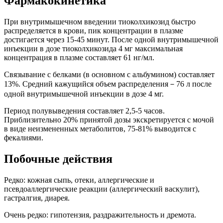
Фармакокинетика
При внутримышечном введении тиоколхикозид быстро
распределяется в крови, пик концентрации в плазме
достигается через 15-45 минут. После одной внутримышечной
инъекции в дозе тиоколхикозида 4 мг максимальная
концентрация в плазме составляет 61 нг/мл.
Связывание с белками (в основном с альбумином) составляет
13%. Средний кажущийся объем распределения－76 л после
одной внутримышечной инъекции в дозе 4 мг.
Период полувыведения составляет 2,5-5 часов.
Приблизительно 20% принятой дозы экскретируется с мочой
в виде неизмененных метаболитов, 75-81% выводится с
фекалиями.
Побочные действия
Редко: кожная сыпь, отеки, аллергические и
псевдоаллергические реакции (аллергический васкулит),
гастралгия, диарея.
Очень редко: гипотензия, раздражительность и дремота.