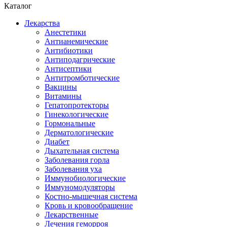
Каталог
Лекарства
Анестетики
Антианемические
Антибиотики
Антиподагрические
Антисептики
Антитромботические
Вакцины
Витамины
Гепатопротекторы
Гинекологические
Гормональные
Дерматологические
Диабет
Дыхательная система
Заболевания горла
Заболевания уха
Иммунобиологические
Иммуномодуляторы
Костно-мышечная система
Кровь и кровообращение
Лекарственные
Лечения геморроя