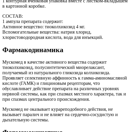
1 контурная ячейковая упаковка вместе с листком-вкладышем
в картонной коробке.
СОСТАВ:
1 ампула препарата содержит:
Активное вещество: тиоколхикозид 4 мг.
Вспомогательные вещества: натрия хлорид,
хлористоводородная кислота, вода для инъекций.
Фармакодинамика
Мускомед в качестве активного вещества содержит
тиоколхикозид, полусинтетический миорелаксант,
получаемый из натурального гликозида колхикозида.
Проявляет селективную аффинность к гамма-аминомасляной
кислоте (ГАМК) и глициновым рецепторам, что
обуславливает действие препарата на различных уровнях
нервной системы, как при спазмах местного характера, так и
при спазмах центрального происхождения.
Мускомед не оказывает курареподобного действия, не
вызывает паралич и не влияет на сердечно-сосудистую и
дыхательную системы.