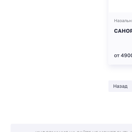
Назальн
САНОР
от 490
Назад