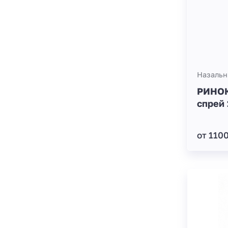
Назальн
РИНО
спрей
от 110