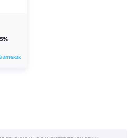
05%
В аптеках