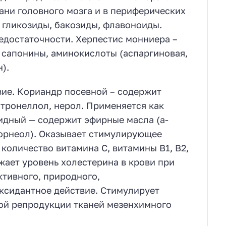
ани головного мозга и в периферических
 гликозиды, бакозиды, флавоноиды.
едостаточности. Херпестис монниера –
 сапонины, аминокислоты (аспаргиновая,
).
ие. Кориандр посевной – содержит
итронеллол, нерол. Применяется как
идный — содержит эфирные масла (а-
борнеол). Оказывает стимулирующее
количество витамина С, витамины В1, В2,
жает уровень холестерина в крови при
тивного, природного,
ксидантное действие. Стимулирует
ной репродукции тканей мезенхимного