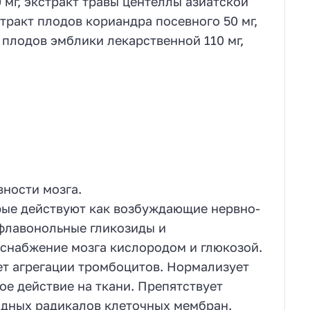
 мг, экстракт травы центеллы азиатской
стракт плодов кориандра посевного 50 мг,
 плодов эмблики лекарственной 110 мг,
ности мозга.
рые действуют как возбуждающие нервно-
флавонольные гликозиды и
снабжение мозга кислородом и глюкозой.
т агрегации тромбоцитов. Нормализует
е действие на ткани. Препятствует
дных радикалов клеточных мембран.