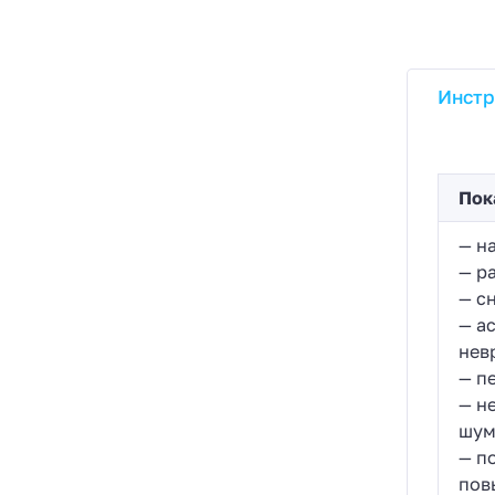
Инстр
Пок
— н
— р
— с
— а
нев
— п
— н
шум
— п
пов