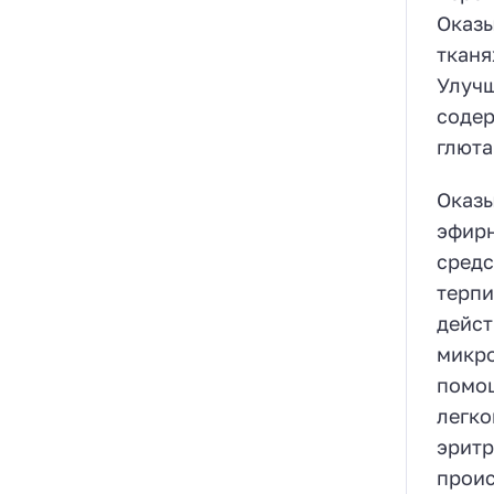
Оказы
тканя
Улучш
содер
глюта
Оказы
эфирн
средс
терпи
дейст
микро
помощ
легко
эритр
проис