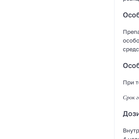
Осо
Препа
особо
средс
Особ
При т
Срок г
Доз
Внутр