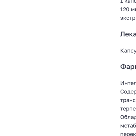
1 кап
120 м
экстр
Лек
Капсу
Фар
Интел
Содер
транс
терпе
Облад
метаб
перек