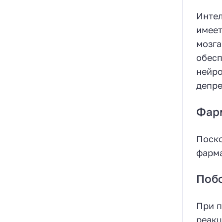
Интел
имеет
мозга
обесп
нейро
депре
Фар
Поско
фарма
Поб
При п
реакц