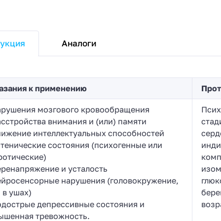
Аналоги
укция
азания к применению
Прот
арушения мозгового кровообращения
Псих
асстройства внимания и (или) памяти
стад
нижение интеллектуальных способностей
серд
стенические состояния (психогенные или
инди
ротические)
комп
еренапряжение и усталость
изом
ейросенсорные нарушения (головокружение,
глюк
 в ушах)
бере
одострые депрессивные состояния и
возра
ышенная тревожность.