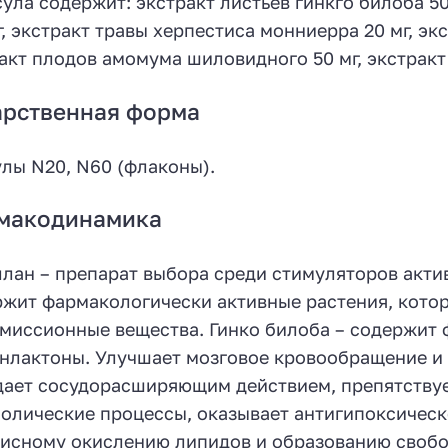
сула содержит: экстракт листьев гинкго билоба 50
г, экстракт травы херпестиса монниерра 20 мг, эк
акт плодов амомума шиловидного 50 мг, экстракт
арственная форма
лы N20, N60 (флаконы).
макодинамика
лан – препарат выбора среди стимуляторов актив
жит фармакологически активные растения, кото
миссионные вещества. Гинко билоба – содержит 
нлактоны. Улучшает мозговое кровообращение и 
ает сосудорасширяющим действием, препятствуе
олические процессы, оказывает антигипоксическо
исному окислению липидов и образованию свобо