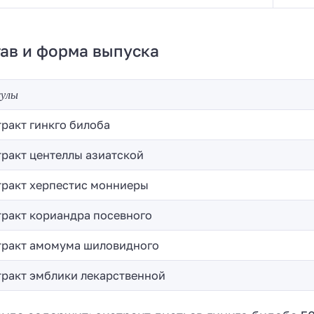
ав и форма выпуска
сулы
тракт гинкго билоба
тракт центеллы азиатской
тракт херпестис монниеры
тракт кориандра посевного
тракт амомума шиловидного
тракт эмблики лекарственной