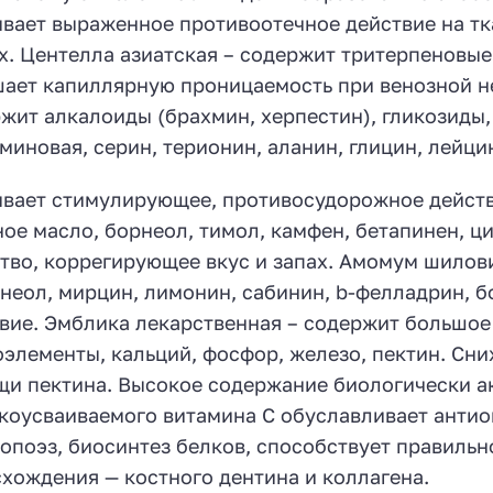
вает выраженное противоотечное действие на тк
х. Центелла азиатская – содержит тритерпеновые
ает капиллярную проницаемость при венозной н
жит алкалоиды (брахмин, херпестин), гликозиды,
миновая, серин, терионин, аланин, глицин, лейцин
вает стимулирующее, противосудорожное действ
ое масло, борнеол, тимол, камфен, бетапинен, ц
тво, коррегирующее вкус и запах. Амомум шилов
неол, мирцин, лимонин, сабинин, b-фелладрин, 
вие. Эмблика лекарственная – содержит большое 
элементы, кальций, фосфор, железо, пектин. Сни
и пектина. Высокое содержание биологически ак
коусваиваемого витамина С обуславливает антио
опоэз, биосинтез белков, способствует правиль
хождения — костного дентина и коллагена.