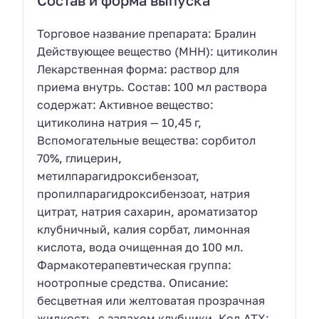
Состав и форма выпуска
Торговое название препарата: Бралин
Действующее вещество (МНН): цитиколин
Лекарственная форма: раствор для
приема внутрь. Состав: 100 мл раствора
содержат: Активное вещество:
цитиколина натрия — 10,45 г,
Вспомогательные вещества: сорбитол
70%, глицерин,
метилпарагидроксибензоат,
пропилпарагидроксибензоат, натрия
цитрат, натрия сахарин, ароматизатор
клубничный, калия сорбат, лимонная
кислота, вода очищенная до 100 мл.
Фармакотерапевтическая группа:
ноотропные средства. Описание:
бесцветная или желтоватая прозрачная
жидкость, с запахом клубники. Код ATХ: