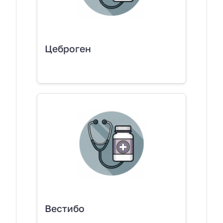
Цеброген
Вестибо