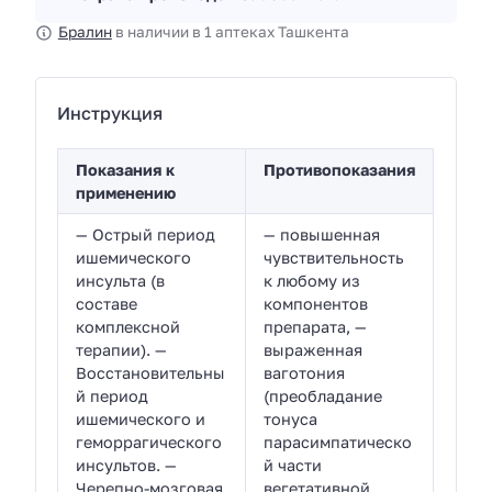
Бралин
в наличии в 1 аптеках Ташкента
Инструкция
Показания к
Противопоказания
применению
— Острый период
— повышенная
ишемического
чувствительность
инсульта (в
к любому из
составе
компонентов
комплексной
препарата, —
терапии). —
выраженная
Восстановительны
ваготония
й период
(преобладание
ишемического и
тонуса
геморрагического
парасимпатическо
инсультов. —
й части
Черепно-мозговая
вегетативной