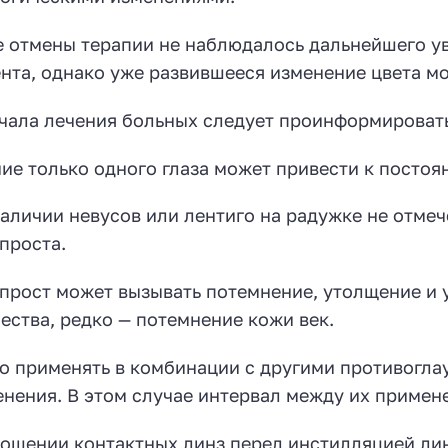
 отмены терапии не наблюдалось дальнейшего у
нта, однако уже развившееся изменение цвета м
чала лечения больных следует проинформировать
ие только одного глаза может привести к постоя
аличии невусов или лентиго на радужке не отме
проста.
прост может вызывать потемнение, утолщение и 
ества, редко — потемнение кожи век.
 применять в комбинации с другими противогла
нения. В этом случае интервал между их примене
ошении контактных линз перед инстилляцией линз