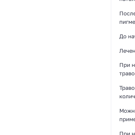
После
пигме
До на
Лечен
При н
траво
Траво
колич
Можно
приме
При н