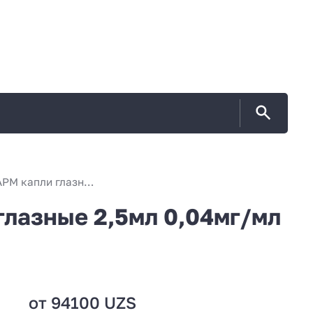
ТРАВАПРЕСС РОМФАРМ капли глазные 2,5мл 0,04мг/мл N1
азные 2,5мл 0,04мг/мл
от 94100 UZS