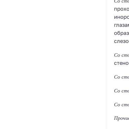
Со сто
прохо
иноро
глаза
образ
слезо
Со ст
стено
Со ст
Со ст
Со ст
Прочи