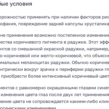
бые условия
орожностью применять при наличии факторов рис
офакия, повреждение задней капсулы хрусталика)
не применения возможно постепенное изменение 
ества коричневого пигмента в радужке. Этот эф
нтов со смешанной окраской радужки, например,
о-коричневой или желто-коричневой, что объяс
омальных меланоцитах радужки. Обычно коричне
нтрически вокруг зрачка к периферии радужки гла
 приобрести более интенсивный коричневый цвет
иентов с равномерно окрашенными глазами синего
 изменения цвета глаз после двух лет применени
ение цвета не сопровождается какими-либо кли
огическими изменениями.