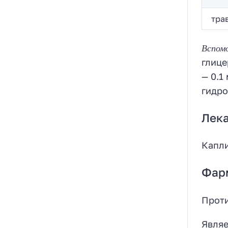
тра
Вспом
глице
— 0.1
гидро
Лек
Капли
Фар
Проти
Являе