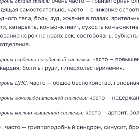
роны органа зрения:
очень часто — транзиторная с
дящая самостоятельно, часто — снижение остро
дного тела, боль, зуд, жжение в глазах, зрительн
ми, катаракта, конъюнктивит, сухость конъюнктив
ование корок на краях век, светобоязнь, субко
отделение.
ороны сердечно-сосудистой системы:
часто — повышен
кардия, боли в груди, гиперхолестеринемия.
ороны ЦНС:
часто — общее беспокойство, головная
ороны мочевыделительной системы:
часто — недержан
ороны костно-мышечной системы:
часто — артрит, бол
е:
часто — гриппоподобный синдром, синусит, бро