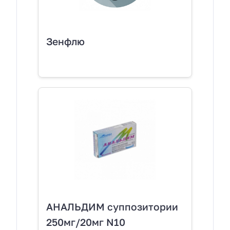
Зенфлю
АНАЛЬДИМ суппозитории
250мг/20мг N10