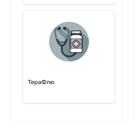
ТераФлю