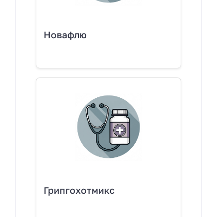
Новафлю
Грипгохотмикс