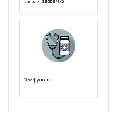
Цена: от
25000
UZS
Темфулган