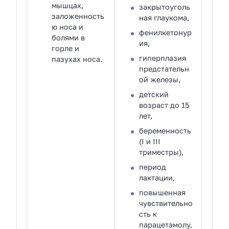
мышцах,
закрытоуголь
заложенность
ная глаукома,
ю носа и
фенилкетонур
болями в
ия,
горле и
гиперплазия
пазухах носа.
предстательн
ой железы,
детский
возраст до 15
лет,
беременность
(I и III
триместры),
период
лактации,
повышенная
чувствительно
сть к
парацетамолу,