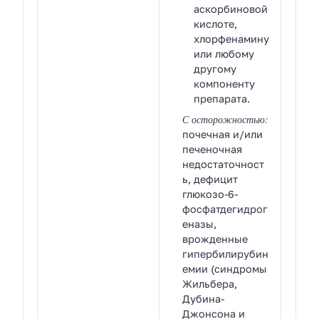
аскорбиновой
кислоте,
хлорфенамину
или любому
другому
компоненту
препарата.
С осторожностью:
почечная и/или
печеночная
недостаточност
ь, дефицит
глюкозо-6-
фосфатдегидрог
еназы,
врожденные
гипербилирубин
емии (синдромы
Жильбера,
Дубина-
Джонсона и