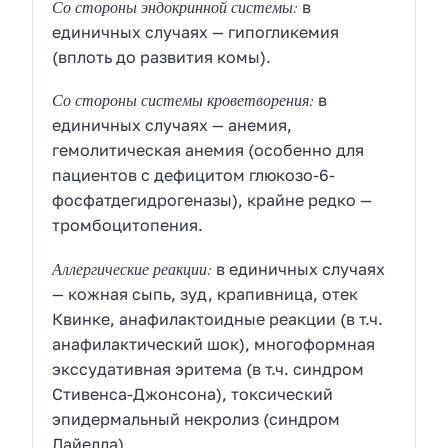
Со стороны эндокринной системы:
в
единичных случаях — гипогликемия
(вплоть до развития комы).
Со стороны системы кроветворения:
в
единичных случаях — анемия,
гемолитическая анемия (особенно для
пациентов с дефицитом глюкозо-6-
фосфатдегидрогеназы), крайне редко —
тромбоцитопения.
Аллергические реакции:
в единичных случаях
— кожная сыпь, зуд, крапивница, отек
Квинке, анафилактоидные реакции (в т.ч.
анафилактический шок), многоформная
экссудативная эритема (в т.ч. синдром
Стивенса-Джонсона), токсический
эпидермальный некролиз (синдром
Лайелла).