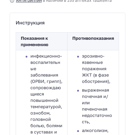
Антигриппин
в наличии в 155 аптеках Ташкента
Инструкция
Показания к
Противопоказания
применению
инфекционно-
эрозивно-
воспалительн
язвенные
ые
поражения
заболевания
ЖКТ (в фазе
(ОРВИ, грипп),
обострения),
сопровождаю
выраженная
щиеся
почечная и/
повышенной
или
температурой,
печеночная
ознобом,
недостаточно
головной
сть,
болью, болями
алкоголизм,
в суставах и