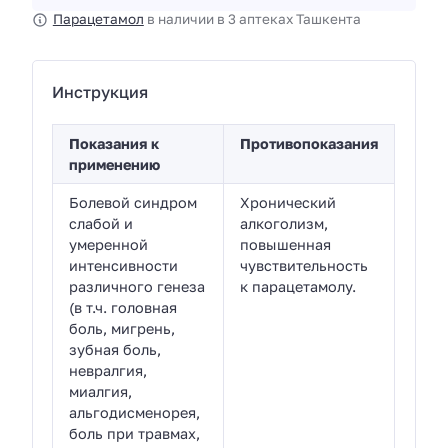
Парацетамол
в наличии в 3 аптеках Ташкента
Инструкция
Показания к
Противопоказания
применению
Болевой синдром
Хронический
слабой и
алкоголизм,
умеренной
повышенная
интенсивности
чувствительность
различного генеза
к парацетамолу.
(в т.ч. головная
боль, мигрень,
зубная боль,
невралгия,
миалгия,
альгодисменорея,
боль при травмах,