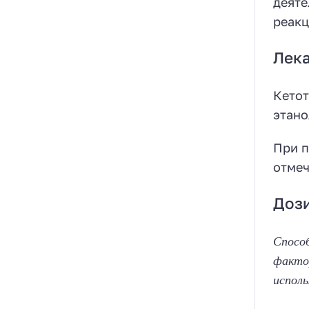
деяте
реакц
Лека
Кетот
этано
При п
отмеч
Доз
Способ
факто
исполь