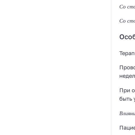
Со ст
Со ст
Осо
Терап
Прово
недел
При о
быть 
Влиян
Пацие