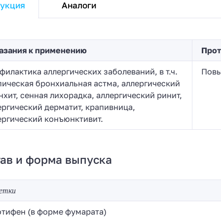
Аналоги
укция
азания к применению
Прот
филактика аллергических заболеваний, в т.ч.
Повы
пическая бронхиальная астма, аллергический
нхит, сенная лихорадка, аллергический ринит,
ергический дерматит, крапивница,
ергический конъюнктивит.
ав и форма выпуска
етки
отифен (в форме фумарата)