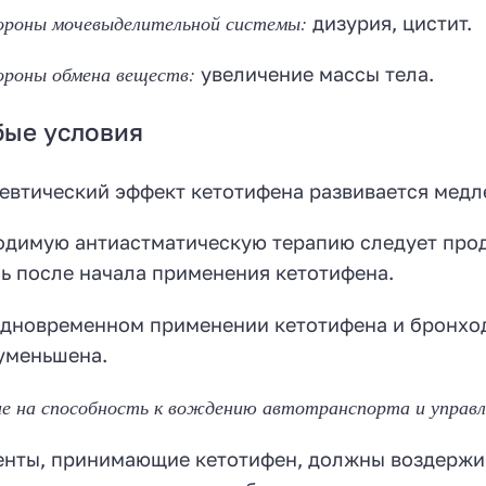
ороны мочевыделительной системы:
дизурия, цистит.
ороны обмена веществ:
увеличение массы тела.
бые условия
евтический эффект кетотифена развивается медле
димую антиастматическую терапию следует продо
ь после начала применения кетотифена.
дновременном применении кетотифена и бронход
уменьшена.
ие на способность к вождению автотранспорта и управ
нты, принимающие кетотифен, должны воздержив