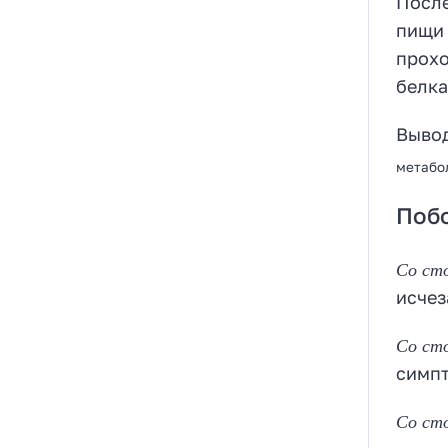
После
пищи 
прохо
белка
Вывод
метабол
Поб
Со ст
исчез
Со ст
симпт
Со ст