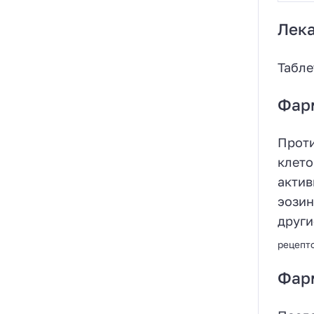
Лек
Табле
Фар
Проти
клето
актив
эозин
други
рецепт
Фар