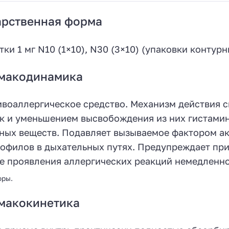
арственная форма
тки 1 мг N10 (1×10), N30 (3×10) (упаковки контур
макодинамика
воаллергическое средство. Механизм действия с
к и уменьшением высвобождения из них гистамин
ных веществ. Подавляет вызываемое фактором а
офилов в дыхательных путях. Предупреждает пр
е проявления аллергических реакций немедленно
оры.
макокинетика