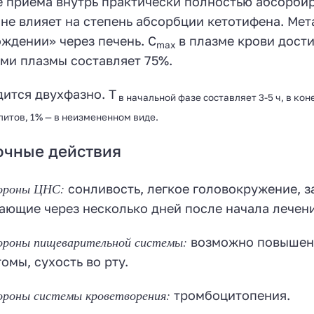
 приема внутрь практически полностью абсорби
не влияет на степень абсорбции кетотифена. Ме
ждении» через печень. C
в плазме крови достиг
max
ми плазмы составляет 75%.
ится двухфазно. T
в начальной фазе составляет 3-5 ч, в кон
итов, 1% — в неизмененном виде.
очные действия
ороны ЦНС:
сонливость, легкое головокружение, 
ающие через несколько дней после начала лечени
ороны пищеварительной системы:
возможно повышени
омы, сухость во рту.
ороны системы кроветворения:
тромбоцитопения.