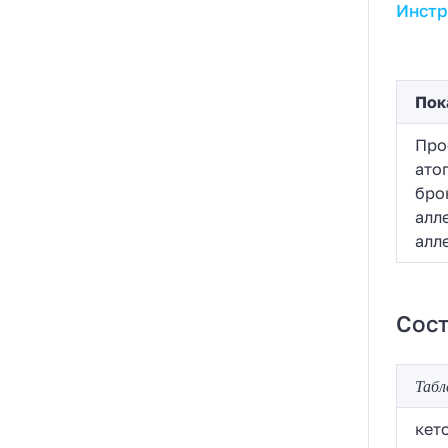
Инстр
Пок
Про
ато
бро
алл
алл
Сост
Табл
кет