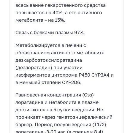
всасывание лекарственного средства
повышается на 40%, а его активного
метаболита – на 15%.
Связь с белками плазмы 97%.
Метаболизируется в печени с
образованием активного метаболита
дезкарбоэтоксилоратадина
(дезлоратадин) при участии
изоферментов цитохрома Р450 CYP3A4 и
в меньшей степени CYP2D6.
Равновесная концентрация (Сss)
лоратадина и метаболита в плазме
достигаются на 5 сутки введения. Не
проникает через гематоэнцефалический
барьер. Период полувыведения (Т1/2)
лоратадина -3-20 час (в среднем 8,4),