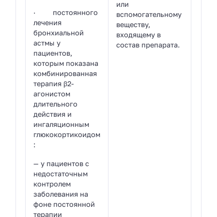
или
· постоянного
вспомогательному
лечения
веществу,
бронхиальной
входящему в
астмы у
состав препарата.
пациентов,
которым показана
комбинированная
терапия β2-
агонистом
длительного
действия и
ингаляционным
глюкокортикоидом
:
— у пациентов с
недостаточным
контролем
заболевания на
фоне постоянной
терапии