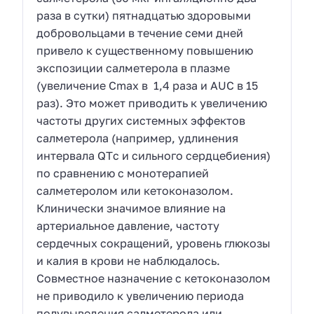
раза в сутки) пятнадцатью здоровыми
добровольцами в течение семи дней
привело к существенному повышению
экспозиции салметерола в плазме
(увеличение Cmax в 1,4 раза и AUC в 15
раз). Это может приводить к увеличению
частоты других системных эффектов
салметерола (например, удлинения
интервала QTс и сильного сердцебиения)
по сравнению с монотерапией
салметеролом или кетоконазолом.
Клинически значимое влияние на
артериальное давление, частоту
сердечных сокращений, уровень глюкозы
и калия в крови не наблюдалось.
Совместное назначение с кетоконазолом
не приводило к увеличению периода
полувыведения салметерола или