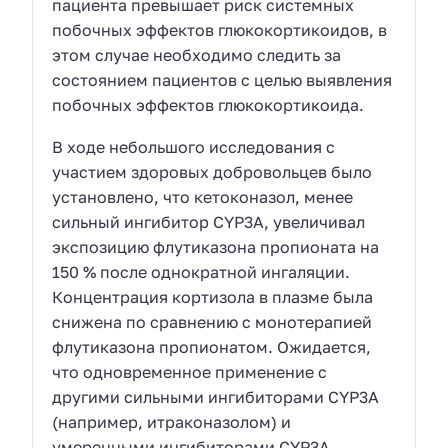
пациента превышает риск системных
побочных эффектов глюкокортикоидов, в
этом случае необходимо следить за
состоянием пациентов с целью выявления
побочных эффектов глюкокортикоида.
В ходе небольшого исследования с
участием здоровых добровольцев было
установлено, что кетоконазол, менее
сильный ингибитор CYP3A, увеличивал
экспозицию флутиказона пропионата на
150 % после однократной ингаляции.
Концентрация кортизола в плазме была
снижена по сравнению с монотерапией
флутиказона пропионатом. Ожидается,
что одновременное применение с
другими сильными ингибиторами CYP3A
(например, итраконазолом) и
умеренными ингибиторами CYP3A