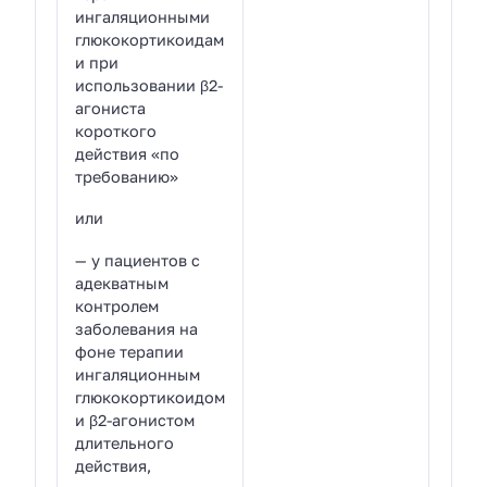
ингаляционными
глюкокортикоидам
и при
использовании β2-
агониста
короткого
действия «по
требованию»
или
— у пациентов с
адекватным
контролем
заболевания на
фоне терапии
ингаляционным
глюкокортикоидом
и β2-агонистом
длительного
действия,