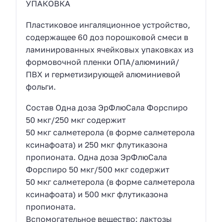
УПАКОВКА
Пластиковое ингаляционное устройство,
содержащее 60 доз порошковой смеси в
ламинированных ячейковых упаковках из
формовочной пленки ОПА/алюминий/
ПВХ и герметизирующей алюминиевой
фольги.
Состав Одна доза ЭрФлюСала Форспиро
50 мкг/250 мкг содержит
50 мкг салметерола (в форме салметерола
ксинафоата) и 250 мкг флутиказона
пропионата. Одна доза ЭрФлюСала
Форспиро 50 мкг/500 мкг содержит
50 мкг салметерола (в форме салметерола
ксинафоата) и 500 мкг флутиказона
пропионата.
Вспомогательное вещество: лактозы