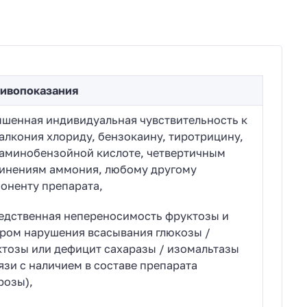
ивопоказания
шенная индивидуальная чувствительность к
алкония хлориду, бензокаину, тиротрицину,
аминобензойной кислоте, четвертичным
инениям аммония, любому другому
оненту препарата,
едственная непереносимость фруктозы и
ром нарушения всасывания глюкозы /
ктозы или дефицит сахаразы / изомальтазы
вязи с наличием в составе препарата
розы),