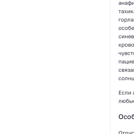
анафи
тахик
горла
особе
синев
крово
чувст
пацие
связа
солнц
Если 
любые
Осо
Отпус