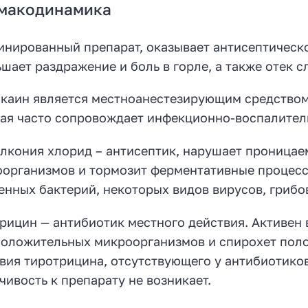
макодинамика
нированный препарат, оказывает антисептическ
шает раздражение и боль в горле, а также отек с
каин является местноанестезирующим средством
ая часто сопровождает инфекционно-воспалитель
лкония хлорид – антисептик, нарушает проница
организмов и тормозит ферментативные процесс
енных бактерий, некоторых видов вирусов, грибо
рицин — антибиотик местного действия. Активен
оложительных микроорганизмов и спирохет полос
вия тиротрицина, отсутствующего у антибиотиков
чивость к препарату не возникает.