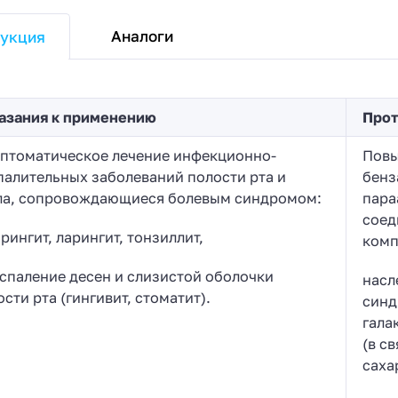
Аналоги
укция
азания к применению
Прот
птоматическое лечение инфекционно-
Повы
палительных заболеваний полости рта и
бенз
ла, сопровождающиеся болевым синдромом:
пара
соед
рингит, ларингит, тонзиллит,
комп
оспаление десен и слизистой оболочки
насл
сти рта (гингивит, стоматит).
синд
гала
(в с
саха