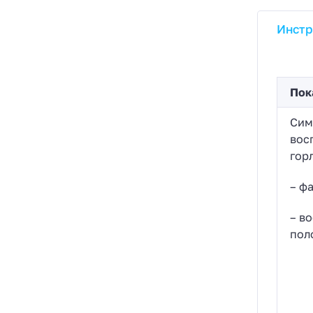
Инстр
Пок
Сим
вос
гор
– фа
– в
поло