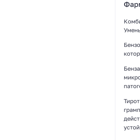
Фар
Комби
Умень
Бензо
котор
Бенза
микро
патог
Тирот
грамп
дейст
устой