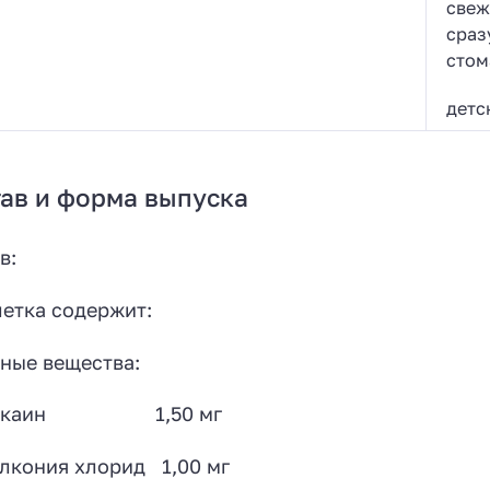
свеж
сраз
стом
детс
ав и форма выпуска
в:
летка содержит:
ные вещества:
зокаин 1,50 мг
лкония хлорид 1,00 мг