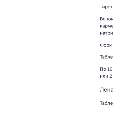
тир
Вспом
карме
натри
Форм
Табле
По 10
или 2
Лек
Табле