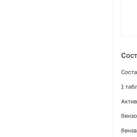
Сост
Соста
1 таб
Актив
бен
бенза