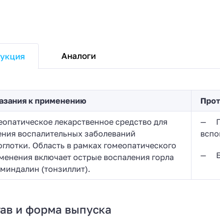
Аналоги
укция
азания к применению
Прот
еопатическое лекарственное средство для
— Ги
ения воспалительных заболеваний
вспо
оглотки. Область в рамках гомеопатического
— Бе
менения включает острые воспаления горла
 миндалин (тонзиллит).
ав и форма выпуска