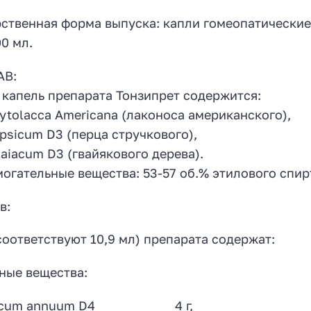
ственная форма выпуска: капли гомеопатические 
00 мл.
АВ:
г капель препарата Тонзипрет содержится:
hytolacca Americana (лаконоса американского),
apsicum D3 (перца стручкового),
uaiacum D3 (гвайякового дерева).
огательные вещества: 53-57 об.% этилового спир
в:
(соответствуют 10,9 мл) препарата содержат:
ные вещества:
sicum annuum D4 4 г,