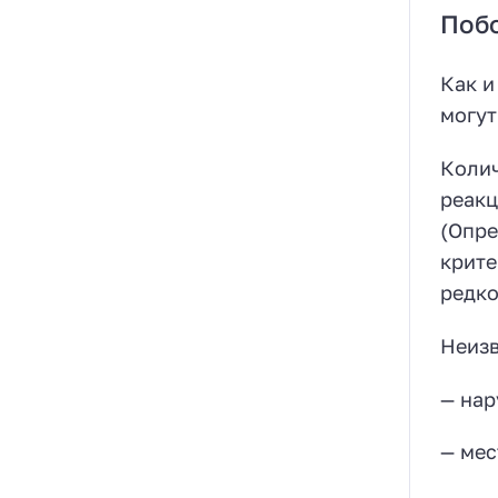
Поб
Как и
могут
Колич
реакц
(Опре
крите
редко
Неизв
— нар
— мес