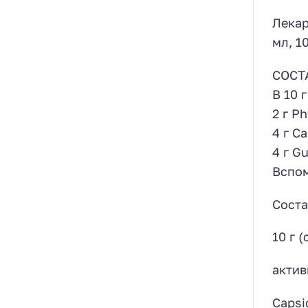
Лекар
мл, 1
СОСТ
В 10 
2 г P
4 г C
4 г G
Вспом
Соста
10 г 
актив
Cap