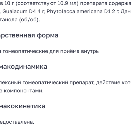
в 10 г (соответствуют 10,9 мл) препарата содерж
г, Guaiacum D4 4 г, Phytolacca americana D1 2 г. 
танола (об/об).
арственная форма
 гомеопатические для приёма внутрь
макодинамика
ексный гомеопатический препарат, действие кот
в компонентами.
макокинетика
едоставлена.