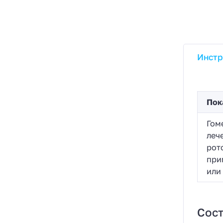
Инстр
Пок
Гом
леч
рот
при
или
Сост