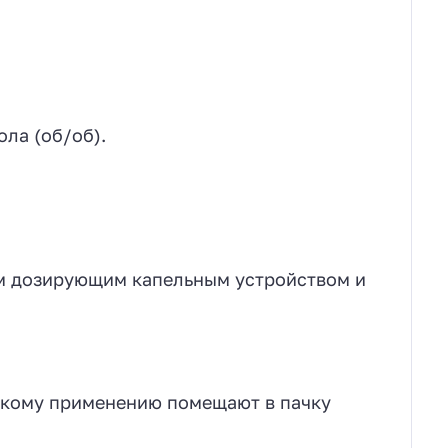
ла (об/об).
ым дозирующим капельным устройством и
скому применению помещают в пачку