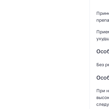
Приме
препа
Прием
ухудш
Осо
Без р
Осо
При н
высок
следу