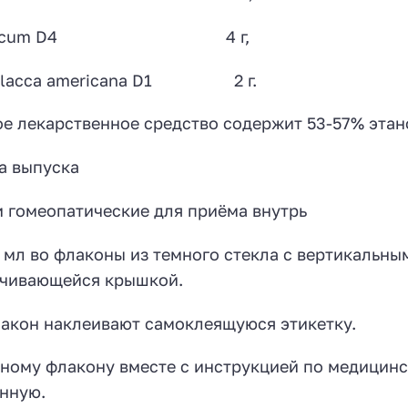
aiacum D4 4 г,
olacca americana D1 2 г.
е лекарственное средство содержит 53-57% этано
а выпуска
 гомеопатические для приёма внутрь
 мл во флаконы из темного стекла с вертикальн
нчивающейся крышкой.
акон наклеивают самоклеящуюся этикетку.
ному флакону вместе с инструкцией по медицин
нную.