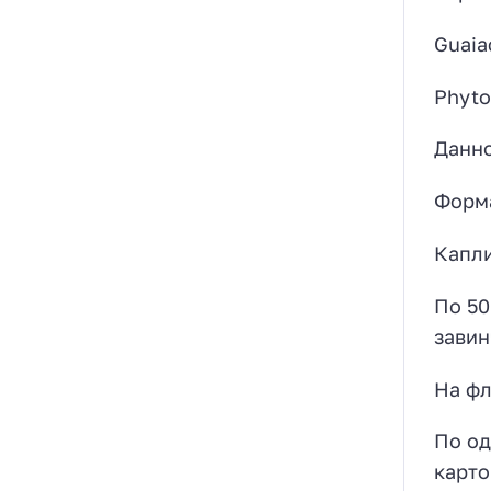
Gu
Phyt
Данно
Форм
Капли
По 50
зави
На фл
По од
карто