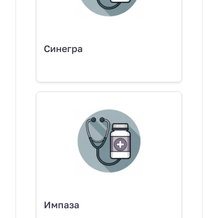
Синегра
Импаза