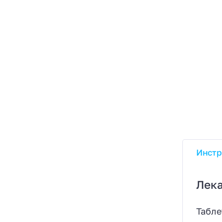
Инстр
Лек
Табле