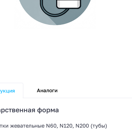
Аналоги
укция
арственная форма
тки жевательные N60, N120, N200 (тубы)