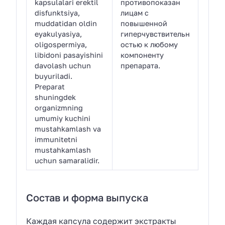
kapsulalari erektil
противопоказан
disfunktsiya,
лицам с
muddatidan oldin
повышенной
eyakulyasiya,
гиперчувствительн
oligospermiya,
остью к любому
libidoni pasayishini
компоненту
davolash uchun
препарата.
buyuriladi.
Preparat
shuningdek
organizmning
umumiy kuchini
mustahkamlash va
immunitetni
mustahkamlash
uchun samaralidir.
Состав и форма выпуска
Каждая капсула содержит экстракты