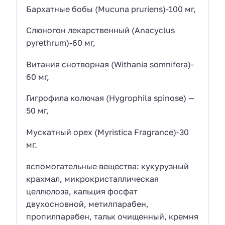
Бархатные бобы (Mucuna pruriens)-100 мг,
Слюногон лекарственный (Anacyclus
pyrethrum)-60 мг,
Витания снотворная (Withania somnifera)-
60 мг,
Гигрофила колючая (Hygrophila spinose) —
50 мг,
Мускатный орех (Myristica Fragrance)-30
мг.
вспомогательные вещества: кукурузный
крахмал, микрокристаллическая
целлюлоза, кальция фосфат
двухосновной, метилпарабен,
пропилпарабен, тальк очищенный, кремня