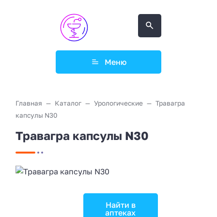
Меню
Главная
Каталог
Урологические
Травагра
капсулы N30
Травагра капсулы N30
Найти в
аптеках