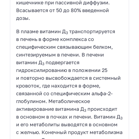
кишечнике при пассивной диффузии.
Всасывается от 50 до 80% введенной
дозы.
В плазме витамин Д
транспортируется
3
в печень в форме комплекса со
специфическим связывающим белком,
синтезируемым в печени. В печени
витамин Д
подвергается
3
гидроксилированию в положении 25
и повторно высвобождается в системный
кровоток, где находится в форме,
связанной со специфическим альфа-2-
глобулином. Метаболическое
активирование витамина Д
происходит
3
в основном в почках и печени. Витамин Д
3
и его метаболиты выводятся в основном
с желчью. Конечный продукт метаболизма