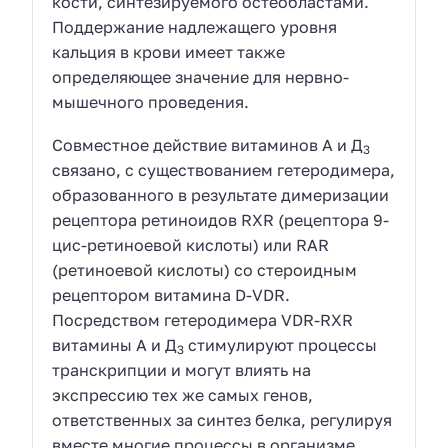
кости, синтезируемого остеобластами.
Поддержание надлежащего уровня
кальция в крови имеет также
определяющее значение для нервно-
мышечного проведения.
Совместное действие витаминов A и Д
3
связано, с существованием гетеродимера,
образованного в результате димеризации
рецепторa ретиноидов RXR (рецептора 9-
цис-ретиноевой кислоты) или RAR
(ретиноевой кислоты) со стероидным
рецептором витамина D-VDR.
Посредством гетеродимера VDR-RXR
витамины A и Д
стимулируют процессы
3
транскрипции и могут влиять на
экспрессию тех же самых генов,
ответственных за синтез белка, регулируя
вместе многие процессы в организме.