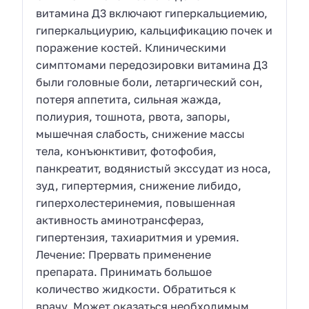
витамина Д3 включают гиперкальциемию,
гиперкальциурию, кальцификацию почек и
поражение костей. Клиническими
симптомами передозировки витамина Д3
были головные боли, летаргический сон,
потеря аппетита, сильная жажда,
полиурия, тошнота, рвота, запоры,
мышечная слабость, снижение массы
тела, конъюнктивит, фотофобия,
панкреатит, водянистый экссудат из носа,
зуд, гипертермия, снижение либидо,
гиперхолестеринемия, повышенная
активность аминотрансфераз,
гипертензия, тахиаритмия и уремия.
Лечение: Прервать применение
препарата. Принимать большое
количество жидкости. Обратиться к
врачу. Может оказаться необходимым