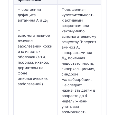
— состояния
Повышенная
дефицита
чувствительность
витамина A и Д
к активным
3,
веществам или
—
какому-либо
вспомогательное
вспомогательному
лечение
веществу.Гипервит
заболеваний кожи
аминоз А,
и слизистых
гипервитаминоз
оболочек (в т.ч.
Д
, почечная
3
псориаз, ихтиоз,
недостаточность,
дерматозы на
гиперкальциемия,
фоне
синдром
онкологических
мальабсорбции.
заболеваний)
Не следует
назначать детям в
возрасте до 4
недель жизни,
учитывая
возможность