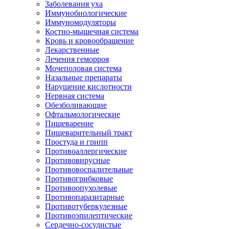
Заболевания уха
Иммунобиологические
Иммуномодуляторы
Костно-мышечная система
Кровь и кровообращение
Лекарственные
Лечения геморроя
Мочеполовая система
Назальные препараты
Нарушение кислотности
Нервная система
Обезболивающие
Офтальмологические
Пищеварение
Пищеварительный тракт
Простуда и грипп
Противоаллергические
Противовирусные
Противовоспалительные
Противогрибковые
Противоопухолевые
Противопаразитарные
Противотуберкулезные
Противоэпилептические
Сердечно-сосудистые