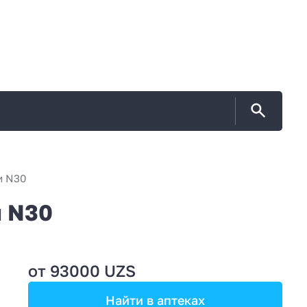
и N30
 N30
от 93000 UZS
Найти в аптеках