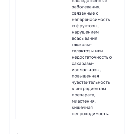
наследственные
заболевания,
связанные с
непереносимость
ю фруктозы,
нарушением
всасывания
глюкозы-
галактозы или
недостаточностью
сахаразы-
изомальтазы,
повышенная
чувствительность
к ингредиентам
препарата,
миастения,
кишечная
непроходимость.