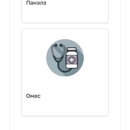
Панэлз
Омес