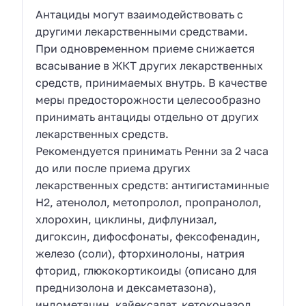
Антациды могут взаимодействовать с
другими лекарственными средствами.
При одновременном приеме снижается
всасывание в ЖКТ других лекарственных
средств, принимаемых внутрь. В качестве
меры предосторожности целесообразно
принимать антациды отдельно от других
лекарственных средств.
Рекомендуется принимать Ренни за 2 часа
до или после приема других
лекарственных средств: антигистаминные
Н2, атенолол, метопролол, пропранолол,
хлорохин, циклины, дифлунизал,
дигоксин, дифосфонаты, фексофенадин,
железо (соли), фторхинолоны, натрия
фторид, глюкокортикоиды (описано для
преднизолона и дексаметазона),
индометацин, кайексалат, кетоконазол,