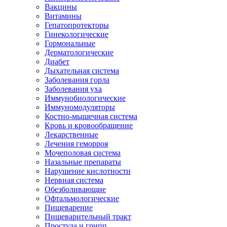
Вакцины
Витамины
Гепатопротекторы
Гинекологические
Гормональные
Дерматологические
Диабет
Дыхательная система
Заболевания горла
Заболевания уха
Иммунобиологические
Иммуномодуляторы
Костно-мышечная система
Кровь и кровообращение
Лекарственные
Лечения геморроя
Мочеполовая система
Назальные препараты
Нарушение кислотности
Нервная система
Обезболивающие
Офтальмологические
Пищеварение
Пищеварительный тракт
Простуда и грипп