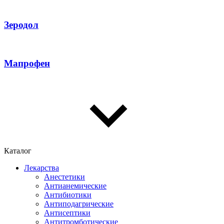
Зеродол
Мапрофен
Каталог
Лекарства
Анестетики
Антианемические
Антибиотики
Антиподагрические
Антисептики
Антитромботические