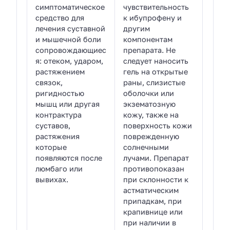
симптоматическое
чувствительность
средство для
к ибупрофену и
лечения суставной
другим
и мышечной боли
компонентам
сопровождающиес
препарата. Не
я: отеком, ударом,
следует наносить
растяжением
гель на открытые
связок,
раны, слизистые
ригидностью
оболочки или
мышц или другая
экзематозную
контрактура
кожу, также на
суставов,
поверхность кожи
растяжения
поврежденную
которые
солнечными
появляются после
лучами. Препарат
люмбаго или
противопоказан
вывихах.
при склонности к
астматическим
припадкам, при
крапивнице или
при наличии в