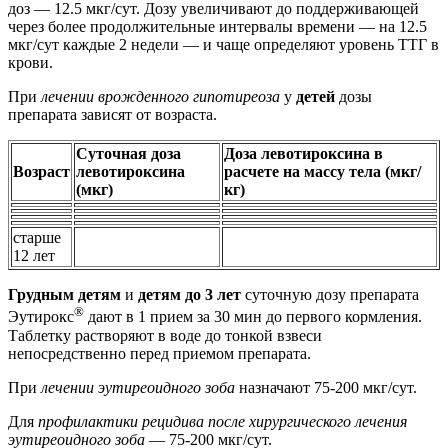
доз — 12.5 мкг/сут. Дозу увеличивают до поддерживающей
через более продолжительные интервалы времени — на 12.5
мкг/сут каждые 2 недели — и чаще определяют уровень ТТГ в
крови.
При
лечении врожденного гипотиреоза
у
детей
дозы
препарата зависят от возраста.
Суточная доза
Доза левотироксина в
Возраст
левотироксина
расчете на массу тела (мкг/
(мкг)
кг)
старше
12 лет
Грудным детям
и
детям до 3 лет
суточную дозу препарата
®
Эутирокс
дают в 1 прием за 30 мин до первого кормления.
Таблетку растворяют в воде до тонкой взвеси
непосредственно перед приемом препарата.
При
лечении эутиреоидного зоба
назначают 75-200 мкг/сут.
Для
профилактики рецидива после хирургического лечения
эутиреоидного зоба
— 75-200 мкг/сут.