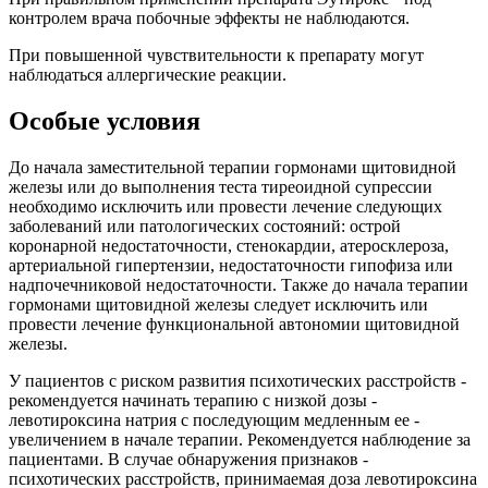
контролем врача побочные эффекты не наблюдаются.
При повышенной чувствительности к препарату могут
наблюдаться аллергические реакции.
Особые условия
До начала заместительной терапии гормонами щитовидной
железы или до выполнения теста тиреоидной супрессии
необходимо исключить или провести лечение следующих
заболеваний или патологических состояний: острой
коронарной недостаточности, стенокардии, атеросклероза,
артериальной гипертензии, недостаточности гипофиза или
надпочечниковой недостаточности. Также до начала терапии
гормонами щитовидной железы следует исключить или
провести лечение функциональной автономии щитовидной
железы.
У ­пациентов ­с ­риском ­развития ­психотических ­расстройств ­
рекомендуется ­начинать ­терапию­ с ­низкой ­дозы ­
левотироксина натрия­ с ­последующим ­медленным­ ее ­
увеличением ­в ­начале ­терапии. ­Рекомендуется ­наблюдение ­за
­пациентами. ­В ­случае обнаружения ­признаков ­
психотических ­расстройств, ­принимаемая ­доза ­левотироксина