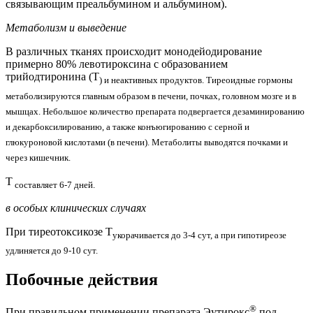
связывающим преальбумином и альбумином).
Метаболизм и выведение
В различных тканях происходит монодейодирование
примерно 80% левотироксина с образованием
трийодтиронина (Т
) и неактивных продуктов. Тиреоидные гормоны
метаболизируются главным образом в печени, почках, головном мозге и в
мышцах. Небольшое количество препарата подвергается дезаминированию
и декарбоксилированию, а также конъюгированию с серной и
глюкуроновой кислотами (в печени). Метаболиты выводятся почками и
через кишечник.
T
составляет 6-7 дней.
в особых клинических случаях
При тиреотоксикозе T
укорачивается до 3-4 сут, а при гипотиреозе
удлиняется до 9-10 сут.
Побочные действия
®
При правильном применении препарата Эутирокс
под