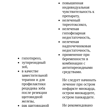
повышенная
индивидуальная
чувствительность к
препарату,
нелеченый
тиреотоксикоз,
нелеченая
гипофизарная
недостаточность,
нелеченая
надпочечниковая
недостаточность,
применение при
гипотиреоз,
беременности в
эутиреоидный
комбинации с
зоб,
антитиреоидными
в качестве
средствами.
заместительной
терапии и для
Не следует начинать
профилактики
лечение при остром
рецидива зоба
инфаркте миокарда,
после резекции
остром миокардите,
щитовидной
остром панкардите.
железы,
Не рекомендовано
рак щитовидной