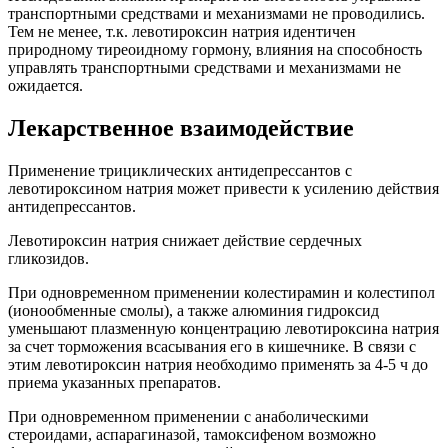
транспортными средствами и механизмами не проводились.
Тем не менее, т.к. левотироксин натрия идентичен
природному тиреоидному гормону, влияния на способность
управлять транспортными средствами и механизмами не
ожидается.
Лекарственное взаимодействие
Применение трициклических антидепрессантов с
левотироксином натрия может привести к усилению действия
антидепрессантов.
Левотироксин натрия снижает действие сердечных
гликозидов.
При одновременном применении колестирамин и колестипол
(ионообменные смолы), а также алюминия гидроксид
уменьшают плазменную концентрацию левотироксина натрия
за счет торможения всасывания его в кишечнике. В связи с
этим левотироксин натрия необходимо применять за 4-5 ч до
приема указанных препаратов.
При одновременном применении с анаболическими
стероидами, аспарагиназой, тамоксифеном возможно