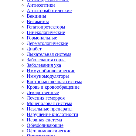
Антисептики
Антитромботические
Вакцины
Витамины
Гепатопротекторы
Гинекологические
Гормональные
Дерматологические
Диабет
Дыхательная система
Заболевания горла
Заболевания уха
Иммунобиологические
Иммуномодуляторы
Костно-мышечная система
Кровь и кровообращение
Лекарственные
Лечения геморроя
Мочеполовая система
Назальные препараты
Нарушение кислотности
Нервная система
Обезболивающие
Офтальмологические