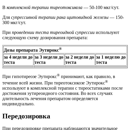
В
комплексной терапии тиреотоксикоза
— 50-100 мкг/сут.
Для
супрессивной терапии рака щитовидной железы
— 150-
300 мкг/сут.
При
проведении теста тиреоидной супрессии
используют
следующую схему дозирования препарата:
®
Дозы препарата Эутирокс
за 4 недели до
за 3 недели до
за 2 недели до
за 1 неделю до
теста
теста
теста
теста
®
При гипотиреозе Эутирокс
принимают, как правило, в
®
течение всей жизни. При тиреотоксикозе Эутирокс
используют в комплексной терапии с тиреостатиками после
достижения эутиреоидного состояния. Во всех случаях
длительность лечения препаратом определяется
индивидуально.
Передозировка
При передозировке препарата наблюдаются значительное