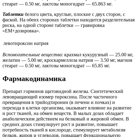
стеарат — 0.50 мг, лактозы моногидрат — 65.863 мг.
Таблетки
белого цвета, круглые, плоские с двух сторон, с
фаской. На обеих сторонах таблетки находится разделительная
риска, на одной стороне таблетки — гравировка
«ЕМ+дозировка».
левотироксин натрия
Вспомогательные вещества
: крахмал кукурузный — 25.00 мг,
желатин — 5.00 мг, кроскармеллоза натрия — 3.50 мг, магния
стеарат — 0.50 мг, лактозы моногидрат — 65.85 мг.
Фармакодинамика
Препарат гормонов щитовидной железы. Синтетический
левовращающий изомер тироксина. После частичного
превращения в трийодтиронин (в печени и почках) и
перехода в клетки организма, оказывает влияние на развитие
и рост тканей, на обмен веществ. В малых дозах обладает
анаболическим действием на белковый и жировой обмен. В
средних дозах стимулирует рост и развитие, повышает
потребность тканей в кислороде, стимулирует метаболизм
белков, жиров и углеводов, повышает функциональную