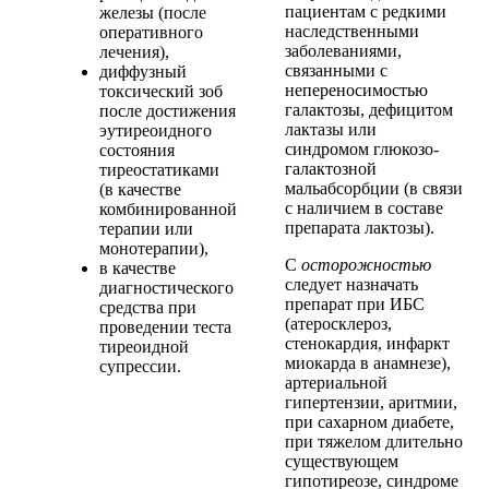
пациентам с редкими
железы (после
наследственными
оперативного
заболеваниями,
лечения),
связанными с
диффузный
непереносимостью
токсический зоб
галактозы, дефицитом
после достижения
лактазы или
эутиреоидного
синдромом глюкозо-
состояния
галактозной
тиреостатиками
мальабсорбции (в связи
(в качестве
с наличием в составе
комбинированной
препарата лактозы).
терапии или
монотерапии),
С
осторожностью
в качестве
следует назначать
диагностического
препарат при ИБС
средства при
(атеросклероз,
проведении теста
стенокардия, инфаркт
тиреоидной
миокарда в анамнезе),
супрессии.
артериальной
гипертензии, аритмии,
при сахарном диабете,
при тяжелом длительно
существующем
гипотиреозе, синдроме