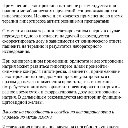
Применение левотироксина натрия не рекомендуется при
наличии метаболических нарушений, сопровождающихся
гипертиреозом. Исключением является применение во время
терапии гипертиреоза антитиреоидными препаратами.
С момента начала терапии левотироксином натрия в случае
перехода с одного препарата на другой рекомендуется
скорректировать дозу в зависимости от клинического ответа
пациента на терапию и результатов лабораторного
исследования.
При ­одновременном­ применении ­орлистата ­и ­левотироксина
­натрия­ может ­развиться ­гипотиреоз ­и/или ­произойти ­
снижение контроля ­гипотиреоза. ­Пациенты,­ принимающие ­
левотироксин ­натрия, ­должны ­проконсультироваться ­с ­
врачом­ до ­начала применения ­орлистата,­ т.­к. ­возможно ­
потребуется ­принимать­ орлистат­ и­ левотироксин ­натрия ­в ­
разное ­время­ суток и скорректировать ­дозу ­левотироксина ­
натрия. ­В ­дальнейшем­ рекомендуется ­мониторинг­ функции­
щитовидной­ железы.
Влияние на способность к вождению автотранспорта и
управлению механизмами
Исследования влияния препарата на способность управлять