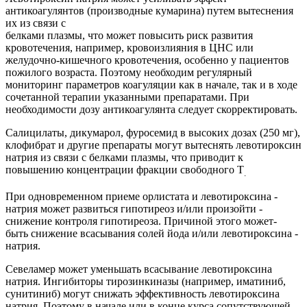
антикоагулянтов (производные кумарина) путем вытеснения
их из связи с
белками плазмы, что может повысить риск развития
кровотечения, например, кровоизлияния в ЦНС или
желудочно-кишечного кровотечения, особенно у пациентов
пожилого возраста. Поэтому необходим регулярный
мониторинг параметров коагуляции как в начале, так и в ходе
сочетанной терапии указанными препаратами. При
необходимости дозу антикоагулянта следует скорректировать.
Салицилаты, дикумарол, фуросемид в высоких дозах (250 мг),
клофибрат и другие препараты могут вытеснять левотироксин
натрия из связи с белками плазмы, что приводит к
повышению концентрации фракции свободного Т
.
При ­одновременном ­приеме ­орлистата ­и ­левотироксина ­
натрия­ может­ развиться ­гипотиреоз­ и/или ­произойти ­
снижение контроля ­гипотиреоза. ­Причиной ­этого ­может­
быть­ снижение ­всасывания ­солей­ йода ­и/или ­левотироксина ­
натрия.
Севеламер может уменьшать всасывание левотироксина
натрия. Ингибиторы тирозинкиназы (например, иматиниб,
сунитиниб) могут снижать эффективность левотироксина
натрия. Поэтому в начале или в конце курса сопутствующей