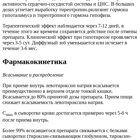
активность сердечно-сосудистой системы и ЦНС. В больших
дозах угнетает выработку тиреотропин-рилизинг гормона
гипоталамуса и тиреотропного гормона гипофиза.
Терапевтический эффект наблюдается через 7-12 дней, в
течение этого же времени сохраняется действие после отмены
препарата. Клинический эффект при гипотиреозе проявляется
через 3-5 сут. Диффузный зоб уменьшается или исчезает в
течение 3-6 мес.
Фармакокинетика
Всасывание и распределение
При приеме внутрь левотироксин натрия всасывается
преимущественно в верхнем отделе тонкой кишки.
Всасывается до 80% принятой дозы препарата. Прием пищи
снижает всасываемость левотироксина натрия.
C
в сыворотке крови достигается примерно через 5-6 ч
max
после приема внутрь.
Более 99% всосавшегося препарата связывается с белками
сыворотки (тироксин-связывающим глобулином, тироксин-