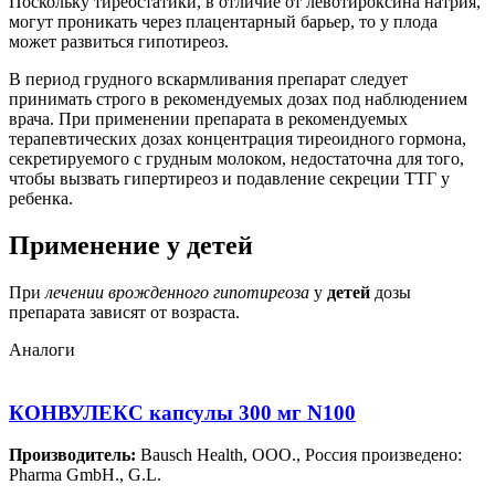
Поскольку тиреостатики, в отличие от левотироксина натрия,
могут проникать через плацентарный барьер, то у плода
может развиться гипотиреоз.
В период грудного вскармливания препарат следует
принимать строго в рекомендуемых дозах под наблюдением
врача. При применении препарата в рекомендуемых
терапевтических дозах концентрация тиреоидного гормона,
секретируемого с грудным молоком, недостаточна для того,
чтобы вызвать гипертиреоз и подавление секреции ТТГ у
ребенка.
Применение у детей
При
лечении врожденного гипотиреоза
у
детей
дозы
препарата зависят от возраста.
Аналоги
КОНВУЛЕКС капсулы 300 мг N100
Производитель:
Bausch Health, OOO., Россия произведено:
Pharma GmbH., G.L.