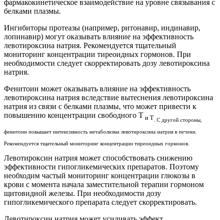
фармакокинетическое взаимодействие на уровне связывания с
белками плазмы.
Ингибиторы протеазы (например, ритонавир, индинавир,
лопинавир) могут оказывать влияние на эффективность
левотироксина натрия. Рекомендуется тщательный
мониторинг концентрации тиреоидных гормонов. При
необходимости следует скорректировать дозу левотироксина
натрия.
Фенитоин может оказывать влияние на эффективность
левотироксина натрия вследствие вытеснения левотироксина
натрия из связи с белками плазмы, что может привести к
повышению концентрации свободного Т
и Т
. С другой стороны,
фенитоин повышает интенсивность метаболизма левотироксина натрия в печени.
Рекомендуется тщательный мониторинг концентрации тиреоидных гормонов.
Левотироксин натрия может способствовать снижению
эффективности гипогликемических препаратов. Поэтому
необходим частый мониторинг концентрации глюкозы в
крови с момента начала заместительной терапии гормоном
щитовидной железы. При необходимости дозу
гипогликемического препарата следует скорректировать.
Левотироксин натрия может усиливать эффект