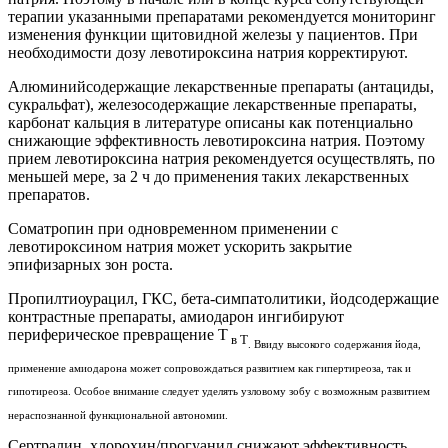
терапии указанными препаратами рекомендуется мониторинг
изменения функции щитовидной железы у пациентов. При
необходимости дозу левотироксина натрия корректируют.
Алюминийсодержащие лекарственные препараты (антациды,
сукральфат), железосодержащие лекарственные препараты,
карбонат кальция в литературе описаны как потенциально
снижающие эффективность левотироксина натрия. Поэтому
прием левотироксина натрия рекомендуется осуществлять, по
меньшей мере, за 2 ч до применения таких лекарственных
препаратов.
Соматропин при одновременном применении с
левотироксином натрия может ускорить закрытие
эпифизарных зон роста.
Пропилтиоурацил, ГКС, бета-симпатолитики, йодсодержащие
контрастные препараты, амиодарон ингибируют
периферическое превращение Т
в Т
. Ввиду высокого содержания йода,
применение амиодарона может сопровождаться развитием как гипертиреоза, так и
гипотиреоза. Особое внимание следует уделять узловому зобу с возможным развитием
нераспознанной функциональной автономии.
Сертралин, хлорохин/прогуанил снижают эффективность