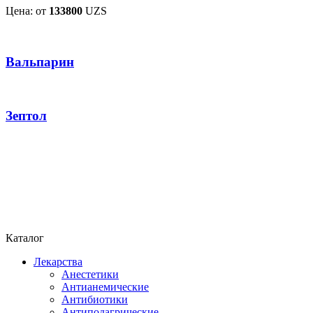
Цена: от
133800
UZS
Вальпарин
Зептол
Каталог
Лекарства
Анестетики
Антианемические
Антибиотики
Антиподагрические