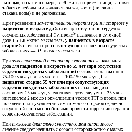
натощак, по крайней мере, за 30 мин до приема пищи, запивая
таблетку небольшим количеством жидкости (половина
стакана воды) и не разжевывая.
При проведении
заместительной терапии при гипотиреозе
у
пациентов в возрасте до 55 лет
при отсутствии сердечно-
®
сосудистых заболеваний Эутирокс
назначают в суточной
дозе 1.6-1.8 мкг/кг массы тела, у
пациентов в возрасте
старше 55 лет
или при сопутствующих сердечно-сосудистых
заболеваниях — 0.9 мкг/кг массы тела.
При
заместительной терапии при гипотиреозе
начальная
доза для
пациентов в возрасте до 55 лет (при отсутствии
сердечно-сосудистых заболеваний)
составляет для женщин
75-100 мкг/сут, для мужчин — 100-150 мкг/сут. Для
пациентов старше 55 лет или при сопутствующих
сердечно-сосудистых заболеваниях
начальная доза
составляет 25 мкг/сут, увеличивать дозу следует на 25 мкг с
интервалом 2 мес до нормализации уровня ТТГ в крови, при
появлении или ухудшении симптомов со стороны сердечно-
сосудистой системы необходимо провести коррекцию терапии
сердечно-сосудистых заболеваний.
При
тяжелом длительно существующем гипотиреозе
лечение следует начинать с особой осторожностью с малых