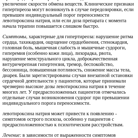
увеличение скорости обмена веществ. Клинические признаки
гипертиреоза могут возникнуть в случае передозировки, если
превышен индивидуальный порог переносимости
левотироксина натрия, или если доза препарата с момента
начала терапии повышается слишком быстро.
Симптомы
, характерные для гипертиреоза: нарушение ритма
сердца, тахикардия, ощущение сердцебиения, стенокардия,
головная боль, мышечная слабость и мышечные судороги,
гиперемия (особенно кожи лица), лихорадка, рвота,
нарушение менструального цикла, доброкачественная
внтуричерепная гипертензия, тремор, беспокойство,
бессонница, повышенная потливость, снижение массы тела,
диарея. Были зарегистрированы случаи внезапной остановки
сердечной деятельности у пациентов, которые принимали
чрезмерно высокие дозы левотироксина натрия в течение
многих лет. У предрасположенных пациентов отмечались
отдельные случаи возникновения судорог при превышении
индивидуального порога переносимости.
­левотироксина ­натрия ­может ­привести ­к ­появлению ­
симптомов­ острого ­психоза, ­особенно ­у ­пациентов ­с
предрасположенностью ­к ­психотическим ­расстройствам.
Лечение:
в зависимости от выраженности симптомов