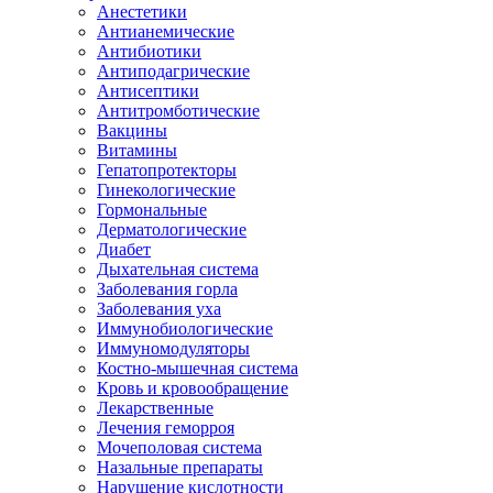
Анестетики
Антианемические
Антибиотики
Антиподагрические
Антисептики
Антитромботические
Вакцины
Витамины
Гепатопротекторы
Гинекологические
Гормональные
Дерматологические
Диабет
Дыхательная система
Заболевания горла
Заболевания уха
Иммунобиологические
Иммуномодуляторы
Костно-мышечная система
Кровь и кровообращение
Лекарственные
Лечения геморроя
Мочеполовая система
Назальные препараты
Нарушение кислотности