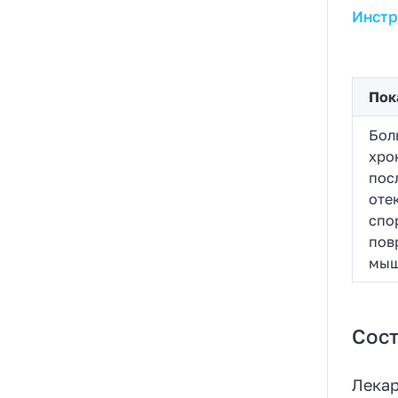
Инстр
Пок
Бол
хро
пос
оте
спо
пов
мыш
Сост
Лекар