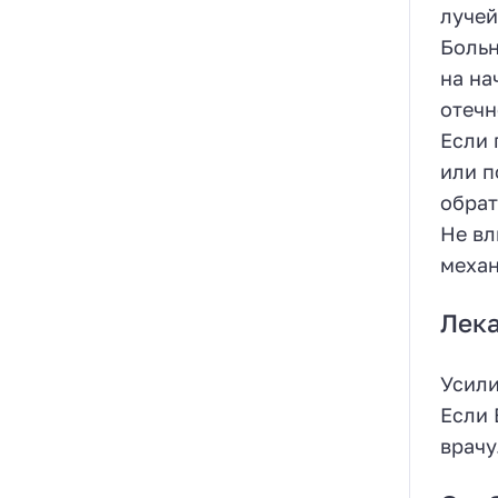
лучей
Больн
на на
отечн
Если 
или п
обрат
Не вл
механ
Лека
Усили
Если 
врачу