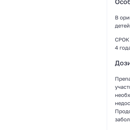
Особ
В ори
детей
СРОК
4 год
Доз
Препа
участ
необх
недос
Продо
забол