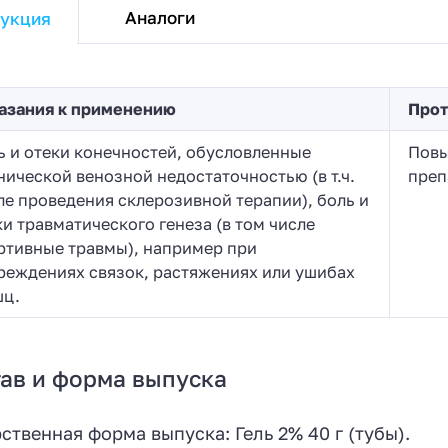
Аналоги
укция
азания к применению
Прот
ь и отеки конечностей, обусловленные
Повы
нической венозной недостаточностью (в т.ч.
преп
ле проведения склерозивной терапии), боль и
ки травматического генеза (в том числе
ртивные травмы), например при
реждениях связок, растяжениях или ушибах
ц.
ав и форма выпуска
ственная форма выпуска: Гель 2% 40 г (тубы).