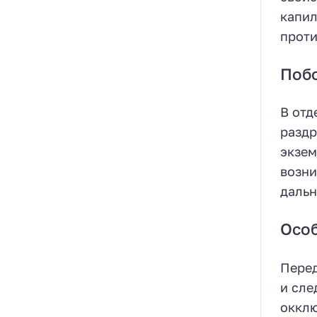
капил
проти
Поб
В отд
раздр
экзем
возни
дальн
Осо
Перед
и сле
окклю