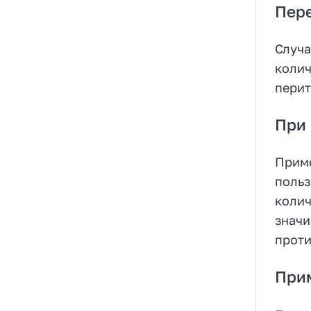
Пер
Случа
колич
перит
При 
Приме
польз
колич
значи
проти
Прим