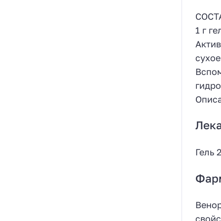
СОСТ
1 г г
Актив
сухое
Вспом
гидро
Описа
Лек
Гель 
Фар
Венор
свойс