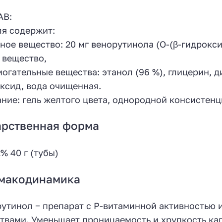
АВ:
еля содержит:
ное вещество: 20 мг венорутинола (О-(β-гидрокси
 вещество,
огательные вещества: этанол (96 %), глицерин, д
ксид, вода очищенная.
ние: гель желтого цвета, однородной консистен
арственная форма
2% 40 г (тубы)
макодинамика
утинол − препарат с Р-витаминной активностью
твами. Уменьшает проницаемость и хрупкость кап