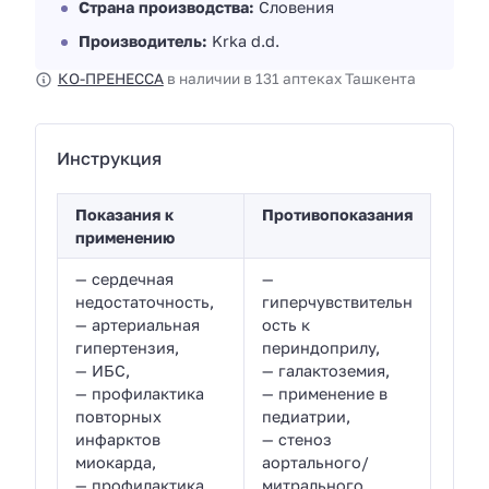
Страна производства:
Словения
Производитель:
Krka d.d.
КО-ПРЕНЕССА
в наличии в 131 аптеках Ташкента
Инструкция
Показания к
Противопоказания
применению
— сердечная
—
недостаточность,
гиперчувствительн
— артериальная
ость к
гипертензия,
периндоприлу,
— ИБС,
— галактоземия,
— профилактика
— применение в
повторных
педиатрии,
инфарктов
— стеноз
миокарда,
аортального/
— профилактика
митрального